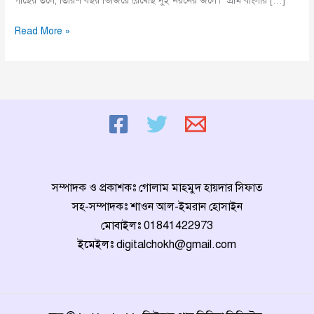
গাছের তলে, তিরিশ বছর ভিজিয়ে রেখেছি দুই নয়নের জলে।‌” গ্রাম বাংলার […]
পল্লীকবি
Read More »
জসীম
উদ্‌দীনের
৪৫তম
মৃত্যুবার্ষিকী
আজ
সম্পাদক ও প্রকাশকঃ গোলাম মাহমুদ হায়দার সিফাত
সহ-সম্পাদকঃ শাওন আল-ইমরান হোসাইন
মোবাইলঃ
01841422973
ইমেইলঃ
digitalchokh@gmail.com