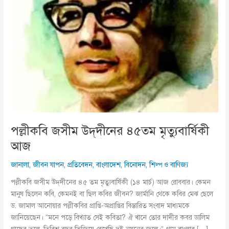
পল্লীকবি জসীম উদ্‌দীনের ৪৫তম মৃত্যুবার্ষিকী
আজ
জানালা
,
জীবন যাপন
,
প্রতিবেদন
,
বাংলাদেশ
,
বিনোদন
,
শিল্প ও বাণিজ্য
পল্লীকবি জসীম উদ্‌দীনের ৪৫ তম মৃত্যুবার্ষিকী (১৪ মার্চ) আজ রোববার। কেমন
মানুষ ছিলেন কবি, কেমনই বা ছিল কবির জীবন? জার্মানি থেকে কবির মেঝ ছেলে
ড. জামাল আনোয়ার পল্লীকবির প্রাপ্তি-অপ্রাপ্তির বিস্তারিত সংবাদ মাধ্যমকে
জানিয়েছেন। ”মনে পড়ে বিখ্যাত সেই কবিতা? ঐ খানে তোর দাদীর কবর ডালিম