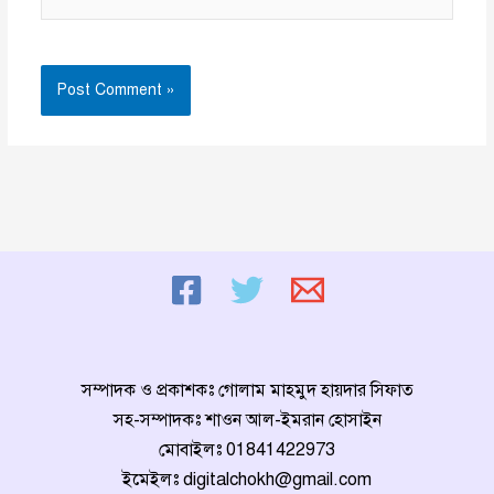
সম্পাদক ও প্রকাশকঃ গোলাম মাহমুদ হায়দার সিফাত
সহ-সম্পাদকঃ শাওন আল-ইমরান হোসাইন
মোবাইলঃ
01841422973
ইমেইলঃ
digitalchokh@gmail.com