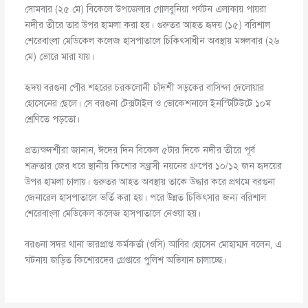
সোমবার (২৫ মে) বিকেলে উপজেলার গোলবুনিয়া পর্যটন এলাকায় পায়রা
নদীর তীরে তার উপর হামলা করা হয়। গুরুতর আহত হৃদয় (১৫) বরিশাল
শেরেবাংলা মেডিকেল কলেজ হাসপাতালে চিকিৎসাধীন অবস্থায় মঙ্গলবার (২৬
মে) ভোরে মারা যায়।
হৃদয় বরগুনা পৌর শহরের চরকলোনী চাঁদশী সড়কের বাসিন্দা দেলোয়ার
হোসেনের ছেলে। সে বরগুনা টেক্সটাইল ও ভোকেশনালে ইনস্টিটিউটে ১০ম
শ্রেণিতে পড়তো।
প্রত্যক্ষদর্শীরা জানান, ঈদের দিন বিকেল ৫টার দিকে নদীর তীরে পূর্ব
শত্রুতার জের ধরে স্থানীয় কিশোর সন্ত্রাসী নয়নের গ্রুপের ১০/১২ জন হৃদয়ের
উপর হামলা চালায়। গুরুতর আহত অবস্থায় তাকে উদ্ধার করে প্রথমে বরগুনা
জেনারেল হাসপাতালে ভর্তি করা হয়। পরে উন্নত চিকিৎসার জন্য বরিশাল
শেরেবাংলা মেডিকেল কলেজ হাসপাতালে নেওয়া হয়।
বরগুনা সদর থানা ভারপ্রাপ্ত কর্মকর্তা (ওসি) আবির হোসেন মোহাম্মদ বলেন, এ
ঘটনায় জড়িত কিশোরদের গ্রেপ্তারে পুলিশ অভিযান চালাচ্ছে।