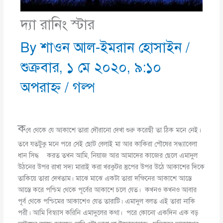
দ্যা রানিং স্টার
By
শাওন আল-ইমরান হোসাইন
/
শুক্রবার, ১ মে ২০২০, ৯:১০
অপরাহ্ণ
/
গল্প
ক
বে থেকে যে আকাশে তারা দৌরানো দেখা শুরু করেছী তা ঠিক মনে নেই।
তবে যতটুকু মনে পরে সেই ছোট বেলাই মা আর কাকিরা পৌষের সন্ধ্যাবেলা
ধান সিদ্ধ করত তখন আমি, নিয়াজ আর আমাদের কাজের ছেলে এমাদুল
উঠনের উপর রাখা সদ্য মারাই করা খরকুটর স্তুপের উপর উঠে আকাশের দিকে
তাকিয়ে তারা দেখতাম। মাঝে মাঝে একটা তারা দক্ষিনের আকাশে আস্তে
আস্তে করে পশ্চিম থেকে পূর্বের আকাশে চলে যেত। কখনও কখনও আবার
পূর্ব থেকে পশ্চিমের আকাশেও যেত তারাটি। এমাদুল বলত এই তারা নাকি
পরী। আমি বিস্ব্যাস করিনি এমাদুলের কথা। পরে কোনো একদিন এক বড়