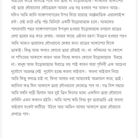
ভাইয়ের কাছে জানতে পারি ওটা তারা না উড়োজাহাজ। দক্ষিনের আকাশের
ওই তারা দৌরানোর কৌতোহল আমার এত বড় হওয়ার পর আজও আছে।
যদিও আমি জানি বঙ্গোপসাগরের উপর দিয়ে রয়েছে আর্ন্তজাতিক এয়ারলাইন্স
রুট। যেই রুটে প্রতি পাঁচ মিনিটে একটি উড়োজাহাজ চলে। আমাদের
পাথরঘাটা শহর বঙ্গোপসাগরের উপকূল হওয়ায় উড়োজাহাজ চলাচল রাতের
বেলা তারার মত করে দেখায়। আমার কাছে এইসব রহস্য উম্মচন হওয়ার পরও
আমি আজও তারাদের দৌওরানো দেখার জন্য রাতের আকাশের দিকে
তাকাই। কিন্তু আজ কথাও কোনো তারা দৌরাই না। না দক্ষিনের অাকাশে
না পশ্চিমের আকাশে কারন আজ বিশ্ব্যে কথাও কোনো উড়োজাহাজ উরছে
না। মানুষ আজ উড়োজাহাজ উরাতে ভয় পাই কারন সারা পৃথিবী এক আচেনা
দু্র্যোগে আক্রান্ত সেই দু্র্যোগ হচ্ছে করনা ভাইরাস। করনা ভাইরাস নিয়ে
আমি কিছু বলতে চাই না, কিনা আবার ওরা আমাকেই আক্রামন করে, তাই।
জানিনা কত দিন আকাশে তারা দৌওরানো দেখেতে পাব না। গত বিশ বছরে
আমি যখনি বাড়ী ছিলাম আর দুই তিন দিনের মধ্যে একদিন তারা দৌরানো
দেখিনি এমন কখনও হইনি। আমি আশা করি বিশ্ব্য খুব তারাতারি এই করনা
ভাইরাস সংকট কাটিয়ে উঠবে আর আমিও আবার আকাশে তারা দৌরানো
দেখতে পাব।