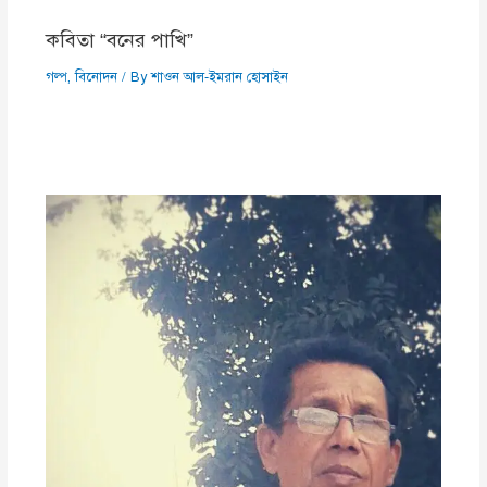
কবিতা “বনের পাখি”
গল্প
,
বিনোদন
/ By
শাওন আল-ইমরান হোসাইন