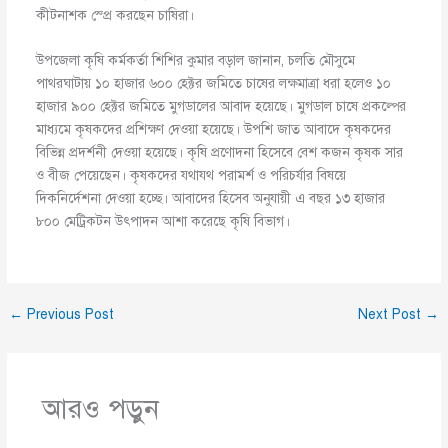
কীটনাশক স্প্রে করছেন চাষিরা।
উপজেলা কৃষি কর্মকর্তা শিশির কুমার বড়াল জানান, চলতি মৌসুমে
পাথরঘাটায় ১০ হাজার ৬০০ হেক্টর জমিতে চাষের লক্ষমাত্রা ধরা হলেও ১০
হাজার ৯০০ হেক্টর জমিতে মুগডালের আবাদ হয়েছে। মুগডাল চাষে প্রকল্পের
মাধ্যমে কৃষকদের প্রশিক্ষণ দেওয়া হয়েছে। উপশি জাত আবাদে কৃষকদের
বিভিন্ন প্রদর্শনী দেওয়া হয়েছে। কৃষি প্রণোদনা হিসেবে বেশ কজন কৃষক সার
ও বীজ পেয়েছেন। কৃষকদের যথাযথ পরামর্শ ও পরিচর্যার বিষয়ে
দিকনির্দেশনা দেওয়া হচ্ছে। আবাদের হিসেব অনুযায়ী এ বছর ১৩ হাজার
৮০০ মেট্রিকটন উৎপাদন আশা করেছে কৃষি বিভাগ।
←
Previous Post
Next Post
→
আরও পড়ুন