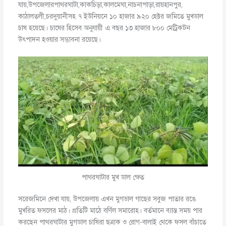
যায়,উপজেলারপাথরঘাটা,কাকচিড়া,কালমেঘা,নাচনাপাড়া,রায়হানপুর,
কাঠালতলী,চরদুয়ানীসহ ৭ ইউনিয়নে ১০ হাজার ৯২০ হেক্টর জমিতে মুখডাল
চাষ হয়েছে। চাষের হিসেব অনুযায়ী এ বছর ১৩ হাজার ৮০০ মেট্রিকটন
উৎপাদন হওয়ার সম্ভাবনা রয়েছে।
পাথরঘাটার মুখ ডাল ক্ষেত
সরেজমিনে দেখা যায়, উপজেলায় এখন মুগডাল গাছের সবুজ পাতার রঙে
মুখরিত ফসলের মাঠ। প্রতিটি মাঠে বর্ণিল সমারোহ। বর্তমানে ব্যাস্ত সময় পার
করছেন পাথরঘাটার মুগডাল চাষিরা ছত্রাক ও রোগ-বালাই থেকে ফসল বাঁচাতে