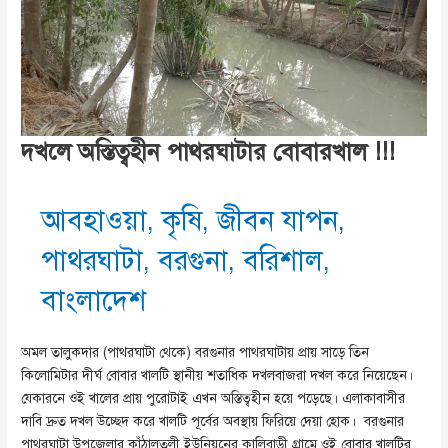
দখলে অস্তিত্বহীন পাথরঘাটার বোবারখাল !!!
আবহাওয়া
,
কৃষি
,
জীবন যাপন
,
পাথরঘাটা
,
বরগুনা
,
বরিশাল
,
বাংলাদেশ
অমল তালুকদার (পাথরঘাটা থেকে) বরগুনার পাথরঘাটায় প্রায় সাড়ে তিন
কিলোমিটার দীর্ঘ বোবার খালটি স্থানীয় শতাধিক দখলবাজরা দখল করে নিয়েছেন।
যেকারনে ওই খালের প্রায় পুরোটাই এখন অস্তিত্বহীন হয়ে পড়েছে। এলাকাবাসীর
দাবি দ্রুত দখল উচ্ছেদ করে খালটি পূর্বের অবস্থায় ফিরিয়ে দেয়া হোক। বরগুনার
পাথরঘাটা উপজেলার কাঁঠালতলী ইউনিয়নের কালিবাড়ী গ্রামে ওই বোবার খালটির