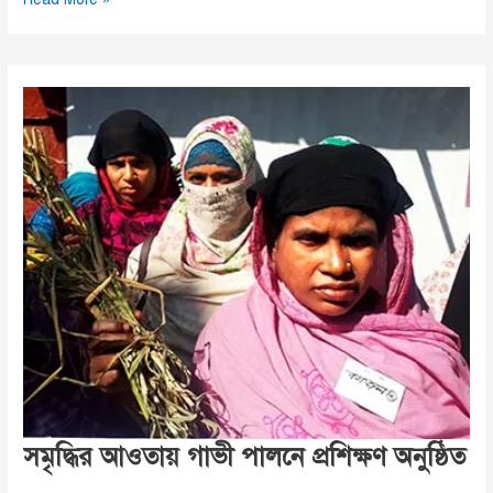
বৃদ্ধার
টানে
গভীর
রাতে
ছুটে
এলেন
মানবিক
ইউএনও
ইশরাত
জাহান
সমৃদ্ধির আওতায় গাভী পালনে প্রশিক্ষণ অনুষ্ঠিত