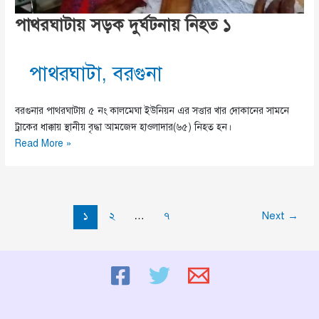
পাথরঘাটায় সড়ক দুর্ঘটনায় নিহত ১
পাথরঘাটা
,
বরগুনা
বরগুনার পাথরঘাটায় ৫ নং কালমেঘা ইউনিয়ন এর সত্তার খার দোকানের সামনে
ট্রাকের ধাক্কায় স্থানীয় বৃদ্ধা আমজেদ হাওলাদার(৬৫) নিহত হন।
পাথরঘাটায়
Read More »
সড়ক
দুর্ঘটনায়
নিহত
১
১
২
…
৭
Next
→