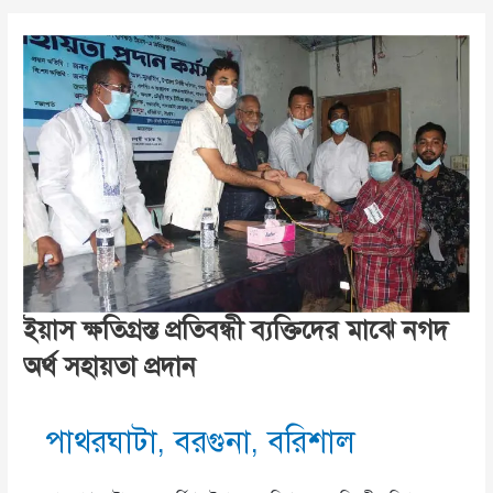
উৎপাত-
স্কুলছাত্রকে
মারধর
ইয়াস ক্ষতিগ্রস্ত প্রতিবন্ধী ব্যক্তিদের মাঝে নগদ
অর্থ সহায়তা প্রদান
পাথরঘাটা
,
বরগুনা
,
বরিশাল