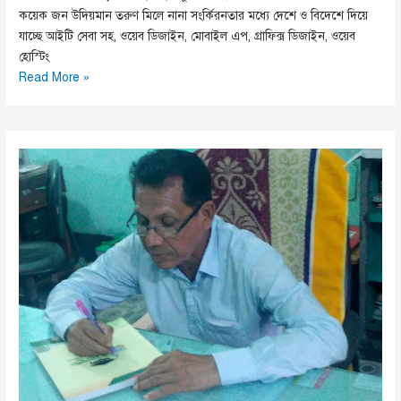
কয়েক জন উদিয়মান তরুণ মিলে নানা সংর্কিরনতার মধ্যে দেশে ও বিদেশে দিয়ে
যাচ্ছে আইটি সেবা সহ, ওয়েব ডিজাইন, মোবাইল এপ, গ্রাফিক্স ডিজাইন, ওয়েব
হোস্টিং
গ্রিনওয়ে
Read More »
আইটি
সলুউন্স
এর
এক
বছর
পূর্তি।