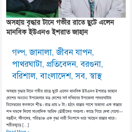
অসহায় বৃদ্ধার টানে গভীর রাতে ছুটে এলেন
মানবিক ইউএনও ইশরাত জাহান
গল্প
,
জানালা
,
জীবন যাপন
,
পাথরঘাটা
,
প্রতিবেদন
,
বরগুনা
,
বরিশাল
,
বাংলাদেশ
,
সব
,
স্বাস্থ
অসহায় বৃদ্ধার টানে গভীর রাতে ছুটে এলেন মানবিক ইউএনও ইশরাত জাহান
দেশের অন্যান্য উপজেলার মত দেশের সর্ব দক্ষিণের উপজেলা পাথরঘাটায়
ডিসেম্বরের কনকনে শীত। রাত প্রায় ৮ টা। হঠাৎ রাস্তার পাশে অজানা এক কান্নার
শব্দ থমকে দিলো সাংবাদিক আরিফ তৌহীদের পথচলা। কাছে গিয়ে দেখা গেলো—
বস্তুহীন, ক্ষীণদেহ, পরিত্যক্ত এক বৃদ্ধা নারী নিঃশব্দে শুয়ে আছেন রাস্তার ধারে।
শরীরজুড়ে […]
অসহায়
Read More »