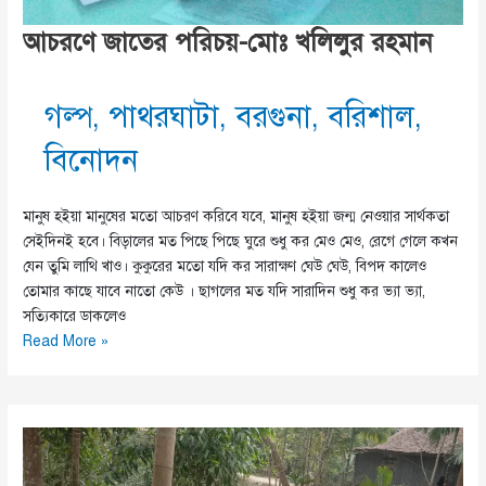
আচরণে জাতের পরিচয়-মোঃ খলিলুর রহমান
গল্প
,
পাথরঘাটা
,
বরগুনা
,
বরিশাল
,
বিনোদন
মানুষ হইয়া মানুষের মতো আচরণ করিবে যবে, মানুষ হইয়া জন্ম নেওয়ার সার্থকতা
সেইদিনই হবে। বিড়ালের মত পিছে পিছে ঘুরে শুধু কর মেও মেও, রেগে গেলে কখন
যেন তুমি লাথি খাও। কুকুরের মতো যদি কর সারাক্ষণ ঘেউ ঘেউ, বিপদ কালেও
তোমার কাছে যাবে নাতো কেউ । ছাগলের মত যদি সারাদিন শুধু কর ভ্যা ভ্যা,
সত্যিকারে ডাকলেও
আচরণে
Read More »
জাতের
পরিচয়-
মোঃ
খলিলুর
রহমান