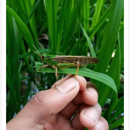
বৃক্ষরোপণ
করলো
ছাত্রলীগ।