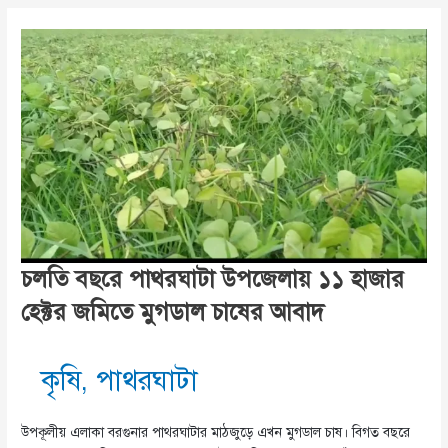
ভারত
ও
বাংলাদেশের
দিকে!
চলতি বছরে পাথরঘাটা উপজেলায় ১১ হাজার
হেক্টর জমিতে মুগডাল চাষের আবাদ
কৃষি
,
পাথরঘাটা
উপকূলীয় এলাকা বরগুনার পাথরঘাটার মাঠজুড়ে এখন মুগডাল চাষ। বিগত বছরে