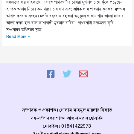
সফলতার ধারাবাহিকতায় এবারও পাথরঘাটার চাষিরা মুগডাল চাষে ঝুঁকে পড়েছেন
ব্যাপক আগ্রহ নিয়ে। কম খরচে চাষাবাদ এবং অধিক দাম পাওয়ায় কৃষকরা মুগডাল
আবাদ করে আসছেন। চলতি বছরে আবহাওয়া অনুকূলে থাকায় গাছ ভালো হওয়ায়
ভালো ফলন হবে বলে আশাবাদী মুঘডাল চাষিরা। পাথরঘাটা উপজেলা কৃষি
সম্প্রসারণ অধিদপ্তর সূত্রে
চলতি
Read More »
বছরে
পাথরঘাটা
উপজেলায়
১১
হাজার
হেক্টর
জমিতে
মুগডাল
চাষের
আবাদ
সম্পাদক ও প্রকাশকঃ গোলাম মাহমুদ হায়দার সিফাত
সহ-সম্পাদকঃ শাওন আল-ইমরান হোসাইন
মোবাইলঃ
01841422973