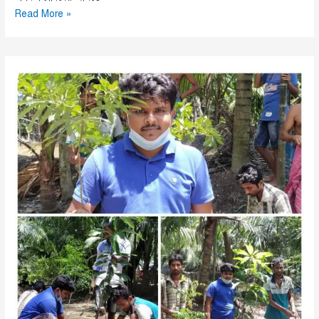
পাথরঘাটায়
Read More »
ব্যাপক
সূর্যমুখী
চাষ