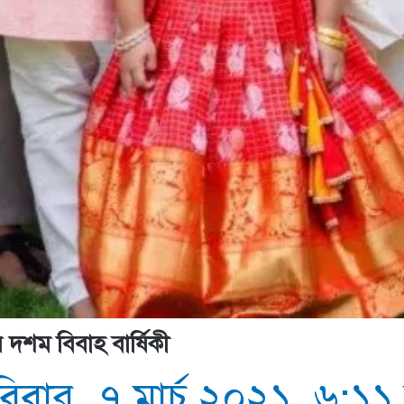
র দশম বিবাহ বার্ষিকী
বিবার, ৭ মার্চ ২০২১, ৬:১১