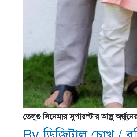
তেলুগু সিনেমার সুপারস্টার আল্লু অর্জুনে
By
ডিজিটাল চোখ
/
র