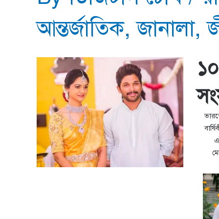
আন্তর্জাতিক
,
জানালা
,
জ
১০ 
সং
ভারতে
বার্ষ
এ
মে