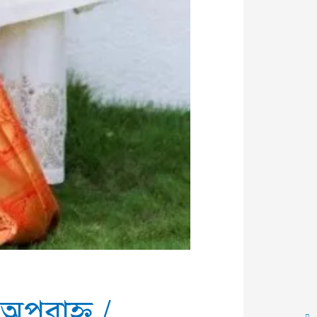
 অপরাহ্ণ
/