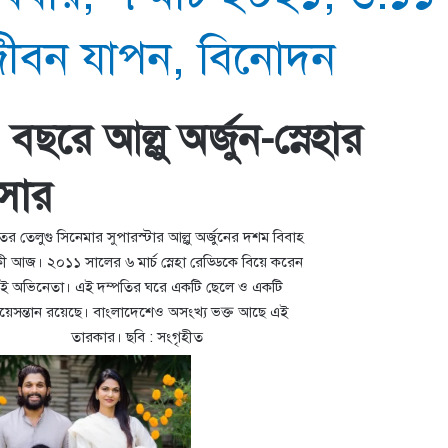
ীবন যাপন
,
বিনোদন
বছরে আল্লু অর্জুন-স্নেহার
সার
র তেলুগু সিনেমার সুপারস্টার আল্লু অর্জুনের দশম বিবাহ
িকী আজ। ২০১১ সালের ৬ মার্চ স্নেহা রেড্ডিকে বিয়ে করেন
ই অভিনেতা। এই দম্পতির ঘরে একটি ছেলে ও একটি
য়েসন্তান রয়েছে। বাংলাদেশেও অসংখ্য ভক্ত আছে এই
তারকার। ছবি : সংগৃহীত