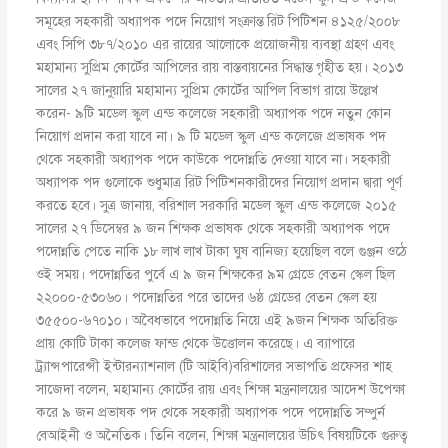
সমূহের সহকারী অধ্যাপক পদে নিয়োগ সংক্রান্ত রিট পিটিশন ৪১২৫/২০০৮
এবং সিপি ৩৮৭/২০১০ এর রায়ের আলোকে প্রয়োজনীয় ব্যবস্থা গ্রহণ এবং
মহামান্য সুপ্রিম কোর্টের আপিলের রায় বাস্তবায়নের সিদ্ধান্ত গৃহীত হয়। ২০১৩
সালের ২৭ জানুয়ারি মহামান্য সুপ্রিম কোর্টের আপিল বিভাগ রায়ে উল্লেখ
করেন- ৯টি মডেল স্কুল এন্ড কলেজে সহকারী অধ্যাপক পদে নতুন কোন
নিয়োগ প্রদান করা যাবে না। ৯ টি মডেল স্কুল এন্ড কলেজে প্রভাষক পদ
থেকে সহকারী অধ্যাপক পদে কাউকে পদোন্নতি দেওয়া যাবে না। সহকারী
অধ্যাপক পদ গুলোকে শুধুমাত্র রিট পিটিশনকারীদের নিয়োগ প্রদান দ্বারা পূর্ণ
করতে হবে। সুত্র জানায়, বরিশাল সরকারি মডেল স্কুল এন্ড কলেজে ২০১৫
সালের ২৭ ডিসেম্বর ৯ জন শিক্ষক প্রভাষক থেকে সহকারী অধ্যাপক পদে
পদোন্নতি পেতে নাকি ১৮ লাখ লাখ টাকা ঘুষ বানিজ্য হয়েছিল বলে গুঞ্জন ওঠে
ওই সময়। পদোন্নতির পুর্বে এ ৯ জন শিক্ষকের ৯ম গ্রেডে বেতন স্কেল ছিল
২২০০০-৫৩০৬০। পদোন্নতির পরে তাদের ৬ষ্ঠ গ্রেডের বেতন স্কেল হয়
৩৫৫০০-৬৭০১০। অবৈধভাবে পদোন্নতি নিয়ে এই ৯জন শিক্ষক অতিরিক্ত
প্রায় কোটি টাকা কলেজ ফান্ড থেকে উত্তোলন করেছে। এ ব্যাপারে
ট্র্যান্সপারেন্সী ইন্টারন্যাশনাল (টি আইবি)বরিশালের সভাপতি প্রফেসর শাহ
সাজেদা বলেন, মহামান্য কোর্টের রায় এবং শিক্ষা মন্ত্রনালয়ের আদেশ উপেক্ষা
করে ৯ জন প্রভাষক পদ থেকে সহকারী অধ্যাপক পদে পদোন্নতি সম্পুর্ন
বেআইনী ও অনৈতিক। তিনি বলেন, শিক্ষা মন্ত্রনালয়ের উচিৎ বিষয়টিকে গুরুত্ব