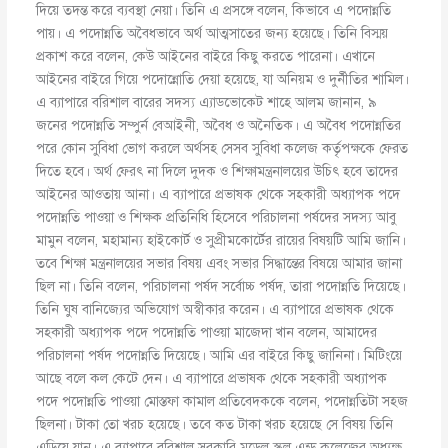
দিয়ে তদন্ত করে ব্যবস্থা নেয়া। তিনি এ প্রসঙ্গে বলেন, কিভাবে এ পদোন্নতি
পায়। এ পদোন্নতি অবৈধভাবে অর্থ আত্মসাতের জন্য হয়েছে। তিনি বিস্ময়
প্রকাশ করে বলেন, কেউ আইনের বাইরে কিছু করতে পারেনা। এখানে
আইনের বাইরে গিয়ে পদোন্নোতি দেয়া হয়েছে, যা অনিয়ম ও দুর্নীতির শামিল।
এ ব্যাপারে বরিশাল বারের সদস্য এ্যাডভোকেট শাহে আলম জানান, ৯
জনের পদোন্নতি সম্পুর্ন বেআইনী, অবৈধ ও অনৈতিক। এ অবৈধ পদোন্নতির
পরে কোন সুবিধা ভোগ করলে অর্থসহ সেসব সুবিধা কলেজ কর্তৃপক্ষকে ফেরত
দিতে হবে। অর্থ ফেরৎ না দিলে দুদক ও শিক্ষামন্ত্রনালয়ের উচিৎ হবে তাদের
আইনের আওতায় আনা। এ ব্যাপারে প্রভাষক থেকে সহকারী অধ্যাপক পদে
পদোন্নতি পাওয়া ও শিক্ষক প্রতিনিধি হিসেবে পরিচালনা পর্ষদের সদস্য আবু
মামুন বলেন, মহামান্য হাইকোর্ট ও সুপ্রীমকোর্টের রায়ের বিষয়টি আমি জানি।
তবে শিক্ষা মন্ত্রনালয়ের সভার বিষয় এবং সভার সিদ্ধান্তের বিষয়ে আমার জানা
ছিল না। তিনি বলেন, পরিচালনা পর্ষদ সর্বোচ্চ পর্ষদ, তারা পদোন্নতি দিয়েছে।
তিনি ঘুষ বানিজ্যের অভিযোগ অস্বীকার করেন। এ ব্যাপারে প্রভাষক থেকে
সহকারী অধ্যাপক পদে পদোন্নতি পাওয়া মাজেদা খান বলেন, আমাদের
পরিচালনা পর্ষদ পদোন্নতি দিয়েছে। আমি এর বাইরে কিছু জানিনা। মিটিংয়ে
আছে বলে কল কেটে দেন। এ ব্যাপারে প্রভাষক থেকে সহকারী অধ্যাপক
পদে পদোন্নতি পাওয়া মোস্তফা কামাল প্রতিবেদককে বলেন, পদোন্নতিটা সহজ
ছিলনা। টাকা তো খরচ হয়েছে। তবে কত টাকা খরচ হয়েছে সে বিষয় তিনি
এড়িয়ে যান। এ ব্যাপারে বরিশাল সরকারি মডেল স্কুল এন্ড কলেজের অধ্যক্ষ