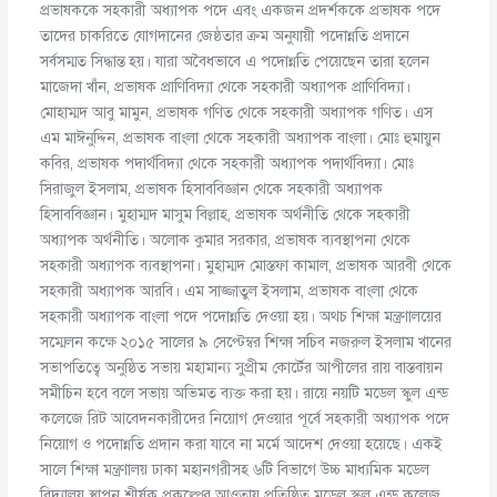
প্রভাষককে সহকারী অধ্যাপক পদে এবং একজন প্রদর্শককে প্রভাষক পদে
তাদের চাকরিতে যোগদানের জেষ্ঠতার ক্রম অনুযায়ী পদোন্নতি প্রদানে
সর্বসম্মত সিদ্ধান্ত হয়। যারা অবৈধভাবে এ পদোন্নতি পেয়েছেন তারা হলেন
মাজেদা খাঁন, প্রভাষক প্রাণিবিদ্যা থেকে সহকারী অধ্যাপক প্রাণিবিদ্যা।
মোহাম্মদ আবু মামুন, প্রভাষক গণিত থেকে সহকারী অধ্যাপক গণিত। এস
এম মাঈনুদ্দিন, প্রভাষক বাংলা থেকে সহকারী অধ্যাপক বাংলা। মোঃ হুমায়ুন
কবির, প্রভাষক পদার্থবিদ্যা থেকে সহকারী অধ্যাপক পদার্থবিদ্যা। মোঃ
সিরাজুল ইসলাম, প্রভাষক হিসাববিজ্ঞান থেকে সহকারী অধ্যাপক
হিসাববিজ্ঞান। মুহাম্মদ মাসুম বিল্লাহ, প্রভাষক অর্থনীতি থেকে সহকারী
অধ্যাপক অর্থনীতি। অলোক কুমার সরকার, প্রভাষক ব্যবস্থাপনা থেকে
সহকারী অধ্যাপক ব্যবস্থাপনা। মুহাম্মদ মোস্তফা কামাল, প্রভাষক আরবী থেকে
সহকারী অধ্যাপক আরবি। এম সাজ্জাতুল ইসলাম, প্রভাষক বাংলা থেকে
সহকারী অধ্যাপক বাংলা পদে পদোন্নতি দেওয়া হয়। অথচ শিক্ষা মন্ত্রণালয়ের
সম্মেলন কক্ষে ২০১৫ সালের ৯ সেপ্টেম্বর শিক্ষা সচিব নজরুল ইসলাম খানের
সভাপতিত্বে অনুষ্ঠিত সভায় মহামান্য সুপ্রীম কোর্টের আপীলের রায় বাস্তবায়ন
সমীচিন হবে বলে সভায় অভিমত ব্যক্ত করা হয়। রায়ে নয়টি মডেল স্কুল এন্ড
কলেজে রিট আবেদনকারীদের নিয়োগ দেওয়ার পূর্বে সহকারী অধ্যাপক পদে
নিয়োগ ও পদোন্নতি প্রদান করা যাবে না মর্মে আদেশ দেওয়া হয়েছে। একই
সালে শিক্ষা মন্ত্রণালয় ঢাকা মহানগরীসহ ৬টি বিভাগে উচ্চ মাধ্যমিক মডেল
বিদ্যালয় স্থাপন শীর্ষক প্রকল্পের আওতায় প্রতিষ্ঠিত মডেল স্কুল এন্ড কলেজ