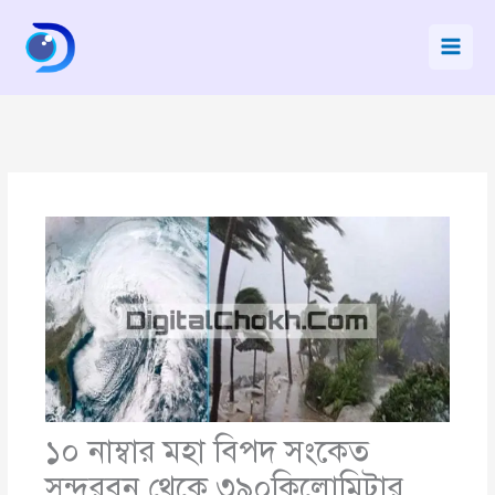
Skip
to
content
১০ নাম্বার মহা বিপদ সংকেত
সুন্দরবন থেকে ৩৯০কিলোমিটার