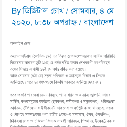
By
ডিজিটাল চোখ
/
সোমবার, ৪ মে
২০২০, ৮:৩৮ অপরাহ্ণ
/
বাংলাদেশ
অনলাইন ডেস্ক
করোনাভাইরাস (কোভিড-১৯) এর বিস্তার রোধকল্পে সরকার সার্বিক পরিস্থিতি
বিবেচনায় সাধারণ ছুটি ১৬ই মে পর্যন্ত বর্ধিত করায় দেশব্যাপী গণপরিবহন
বন্ধের সিদ্ধান্ত আগামী ১৬ই মে পর্যন্ত বর্ধিত করা হয়েছে।
আজ সোমবার (৪ঠা মে) সড়ক পরিবহন ও মহাসড়ক বিভাগ এ সিদ্ধান্ত
জানিয়েছে। পরে তা গণমাধ্যমে বিজ্ঞপ্তি আকারে জানিয়ে দেয়া হয়।
তবে জরুরি পরিষেবা যেমন-বিদ্যুৎ, পানি, গ্যাস ও অন্যান্য জ্বালানি, ফায়ার
সার্ভিস, বন্দরসমূহের কার্যক্রম (স্থলবন্দর, নদীবন্দর ও সমুদ্রবন্দর), পরিচ্ছন্নতা
কার্যক্রম, টেলিফোন ও ইন্টারনেট, ডাকসেবা ও সংশ্লিষ্ট কাজ, খাদ্যদ্রব্য, সড়ক
ও নৌপথে সকলপ্রকার পণ্য, রাষ্ট্রীয় প্রকল্পের মালামাল, ঔষধ, ঔষধশিল্প,
চিকিৎসা সেবা ও চিকিৎসা বিষয়ক সামগ্রী পরিবহন, শিশুখাদ্য, ইলেকট্রনিক ও