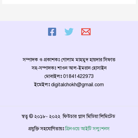
মাংশ
দিয়ে
ভুরিভোজ,
কর্মকর্তা
বরখাস্ত
সম্পাদক ও প্রকাশকঃ গোলাম মাহমুদ হায়দার সিফাত
সহ-সম্পাদকঃ শাওন আল-ইমরান হোসাইন
মোবাইলঃ
01841422973
ইমেইলঃ
digitalchokh@gmail.com
স্বত্ব © ২০১৮- ২০২২ ফিউচার প্লাস মিডিয়া লিমিটেড
প্রযুক্তি সহযোগিতায়ঃ
গ্রিনওয়ে আইটি সল্যুশনস