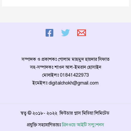
আইটি
সলুউন্স
এর
এক
বছর
পূর্তি।
সম্পাদক ও প্রকাশকঃ গোলাম মাহমুদ হায়দার সিফাত
সহ-সম্পাদকঃ শাওন আল-ইমরান হোসাইন
মোবাইলঃ
01841422973
ইমেইলঃ
digitalchokh@gmail.com
স্বত্ব © ২০১৮- ২০২২ ফিউচার প্লাস মিডিয়া লিমিটেড
প্রযুক্তি সহযোগিতায়ঃ
গ্রিনওয়ে আইটি সল্যুশনস