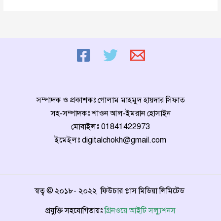
আইটি
সলুউন্স
এর
এক
বছর
পূর্তি।
সম্পাদক ও প্রকাশকঃ গোলাম মাহমুদ হায়দার সিফাত
সহ-সম্পাদকঃ শাওন আল-ইমরান হোসাইন
মোবাইলঃ
01841422973
ইমেইলঃ
digitalchokh@gmail.com
স্বত্ব © ২০১৮- ২০২২ ফিউচার প্লাস মিডিয়া লিমিটেড
প্রযুক্তি সহযোগিতায়ঃ
গ্রিনওয়ে আইটি সল্যুশনস