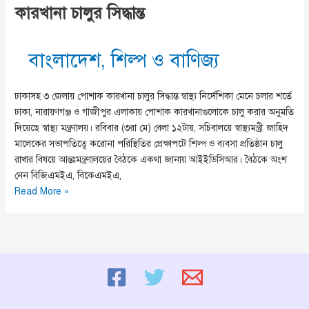
কারখানা চালুর সিদ্ধান্ত
বাংলাদেশ
,
শিল্প ও বাণিজ্য
ঢাকাসহ ৩ জেলায় পোশাক কারখানা চালুর সিদ্ধান্ত স্বাস্থ্য নির্দেশিকা মেনে চলার শর্তে
ঢাকা, নারায়ণগঞ্জ ও গাজীপুর এলাকায় পোশাক কারখানাগুলোকে চালু করার অনুমতি
দিয়েছে স্বাস্থ্য মন্ত্রণালয়। রবিবার (৩রা মে) বেলা ১২টায়, সচিবালয়ে স্বাস্থ্যমন্ত্রী জাহিদ
মালেকের সভাপতিত্বে করোনা পরিস্থিতির প্রেক্ষাপটে শিল্প ও ব্যবসা প্রতিষ্ঠান চালু
রাখার বিষয়ে আন্তঃমন্ত্রণালয়ের বৈঠকে একথা জানায় আইইডিসিআর। বৈঠকে অংশ
নেন বিজিএমইএ, বিকেএমইএ,
ঢাকা,
Read More »
নারায়ণগঞ্জ,
ও
গাজীপুরের
পোশাক
কারখানা
চালুর
সিদ্ধান্ত