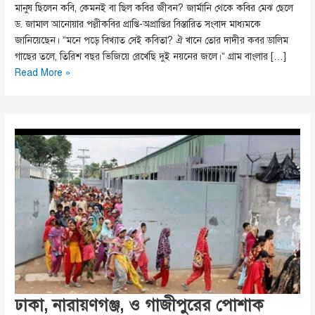
মানুষ ছিলেন কবি, কেমনই বা ছিল কবির জীবন? জার্মানি থেকে কবির মেঝ ছেলে
ড. জামাল আনোয়ার পল্লীকবির প্রাপ্তি-অপ্রাপ্তির বিস্তারিত সংবাদ মাধ্যমকে
জানিয়েছেন। ”মনে পড়ে বিখ্যাত সেই কবিতা? ঐ খানে তোর দাদীর কবর ডালিম
গাছের তলে, তিরিশ বছর ভিজিয়ে রেখেছি দুই নয়নের জলে।‌” গ্রাম বাংলার […]
পল্লীকবি
Read More »
জসীম
উদ্‌দীনের
৪৫তম
মৃত্যুবার্ষিকী
আজ
ঢাকা, নারায়ণগঞ্জ, ও গাজীপুরের পোশাক