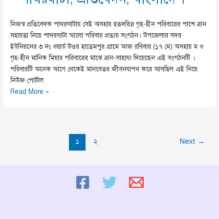
নিজস্ব প্রতিবেদক পাথরঘাটায় সেই অসহায় হতদরিদ্র গৃহ-হীন পরিবারের পাশে ত্রান
সহায়তা নিয়ে পাথরঘাটা আলো পরিবার প্রত্যয় সংগঠন। উপজেলার সদর
ইউনিয়নের ৩ নং ওয়ার্ড উত্তর হাতেমপুর গ্রামে আজ রবিবার (১৭ মে) অসহায় ম ও
গৃহ-হীন মানিক মিয়ার পরিবারের মাঝে ত্রান-সাহায্য দিয়েছেন এই সংগঠনটি ।
পরিবারটি অনেক আগে থেকেই মানবেতর জীবনযাপন করে আসছিল এই নিয়ে
নিউজ পোর্টাল
পাথরঘাটায়
Read More »
সেই
গৃহ-
হীন
পরিবারের
১
২
Next
→
পাশে
পাথরঘাটা
আলো
পরিবার