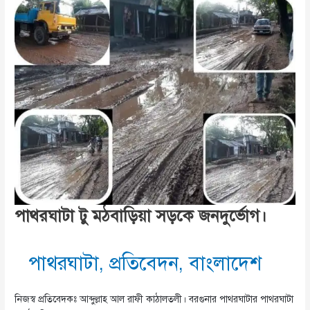
আজ
পাথরঘাটা টু মঠবাড়িয়া সড়কে জনদুর্ভোগ।
পাথরঘাটা
,
প্রতিবেদন
,
বাংলাদেশ
নিজস্ব প্রতিবেদকঃ আব্দুল্লাহ আল রাফী কাঠালতলী। বরগুনার পাথরঘাটার পাথরঘাটা