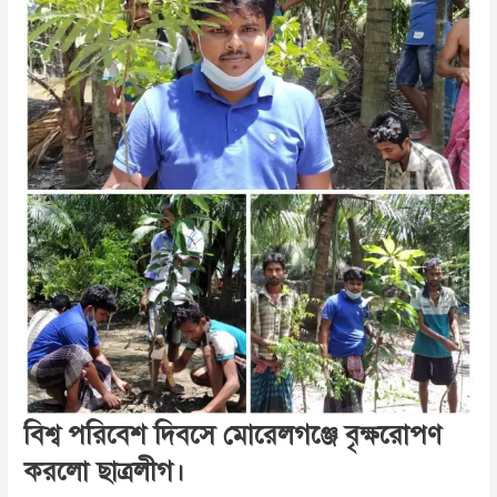
বিশ্ব পরিবেশ দিবসে মোরেলগঞ্জে বৃক্ষরোপণ
করলো ছাত্রলীগ।