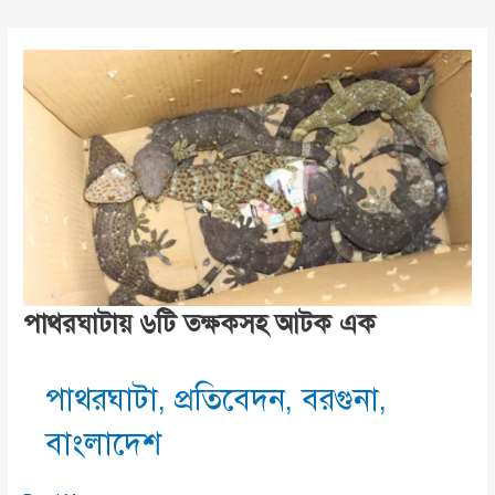
এখন
পাথরঘাটায়
পাথরঘাটায় ৬টি তক্ষকসহ আটক এক
পাথরঘাটা
,
প্রতিবেদন
,
বরগুনা
,
বাংলাদেশ