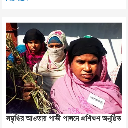
বৃদ্ধার
টানে
গভীর
রাতে
ছুটে
এলেন
মানবিক
ইউএনও
ইশরাত
জাহান
সমৃদ্ধির আওতায় গাভী পালনে প্রশিক্ষণ অনুষ্ঠিত