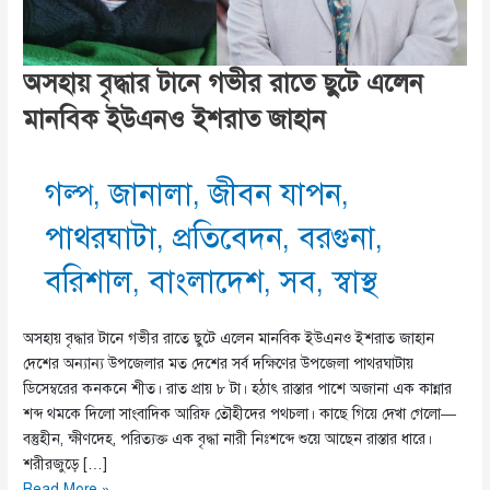
অসহায় বৃদ্ধার টানে গভীর রাতে ছুটে এলেন
মানবিক ইউএনও ইশরাত জাহান
গল্প
,
জানালা
,
জীবন যাপন
,
পাথরঘাটা
,
প্রতিবেদন
,
বরগুনা
,
বরিশাল
,
বাংলাদেশ
,
সব
,
স্বাস্থ
অসহায় বৃদ্ধার টানে গভীর রাতে ছুটে এলেন মানবিক ইউএনও ইশরাত জাহান
দেশের অন্যান্য উপজেলার মত দেশের সর্ব দক্ষিণের উপজেলা পাথরঘাটায়
ডিসেম্বরের কনকনে শীত। রাত প্রায় ৮ টা। হঠাৎ রাস্তার পাশে অজানা এক কান্নার
শব্দ থমকে দিলো সাংবাদিক আরিফ তৌহীদের পথচলা। কাছে গিয়ে দেখা গেলো—
বস্তুহীন, ক্ষীণদেহ, পরিত্যক্ত এক বৃদ্ধা নারী নিঃশব্দে শুয়ে আছেন রাস্তার ধারে।
শরীরজুড়ে […]
অসহায়
Read More »