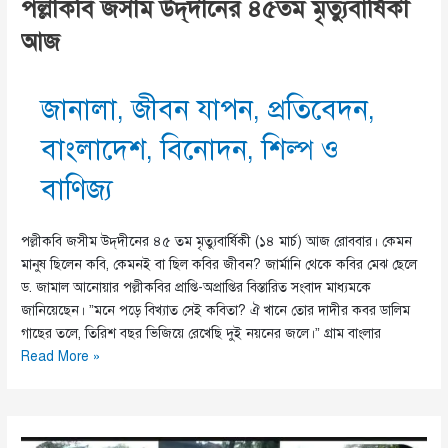
পল্লীকবি জসীম উদ্‌দীনের ৪৫তম মৃত্যুবার্ষিকী
আজ
জানালা
,
জীবন যাপন
,
প্রতিবেদন
,
বাংলাদেশ
,
বিনোদন
,
শিল্প ও
বাণিজ্য
পল্লীকবি জসীম উদ্‌দীনের ৪৫ তম মৃত্যুবার্ষিকী (১৪ মার্চ) আজ রোববার। কেমন
মানুষ ছিলেন কবি, কেমনই বা ছিল কবির জীবন? জার্মানি থেকে কবির মেঝ ছেলে
ড. জামাল আনোয়ার পল্লীকবির প্রাপ্তি-অপ্রাপ্তির বিস্তারিত সংবাদ মাধ্যমকে
জানিয়েছেন। ”মনে পড়ে বিখ্যাত সেই কবিতা? ঐ খানে তোর দাদীর কবর ডালিম
গাছের তলে, তিরিশ বছর ভিজিয়ে রেখেছি দুই নয়নের জলে।‌” গ্রাম বাংলার
পল্লীকবি
Read More »
জসীম
উদ্‌দীনের
৪৫তম
মৃত্যুবার্ষিকী