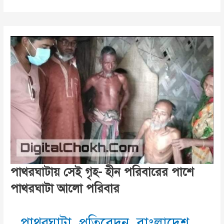
২০
শয্যা
বিশিষ্ট
হাস্পাতালে
নেই
সরকারি
এম্বুলেন্স
ব্যবস্থা,ইমার্জেন্সি
রোগিদের
দুর্ভোগ!
পাথরঘাটায় সেই গৃহ- হীন পরিবারের পাশে
পাথরঘাটা আলো পরিবার
পাথরঘাটা
,
প্রতিবেদন
,
বাংলাদেশ