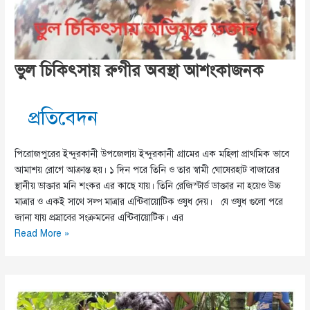
ভুল চিকিৎসায় রুগীর অবস্থা আশংকাজনক
প্রতিবেদন
পিরোজপুরের ইন্দুরকানী উপজেলায় ইন্দুরকানী গ্রামের এক মহিলা প্রাথমিক ভাবে
আমাশয় রোগে আক্রান্ত হয়। ১ দিন পরে তিনি ও তার স্বামী ঘোষেরহাট বাজারের
স্থানীয় ডাক্তার মনি শংকর এর কাছে যায়। তিনি রেজিস্টার্ড ডাক্তার না হয়েও উচ্চ
মাত্রার ও একই সাথে সল্প মাত্রার এন্টিবায়োটিক ওষুধ দেয়। যে ওষুধ গুলো পরে
জানা যায় প্রস্রাবের সংক্রমনের এন্টিবায়োটিক। এর
ভুল
Read More »
চিকিৎসায়
রুগীর
অবস্থা
আশংকাজনক