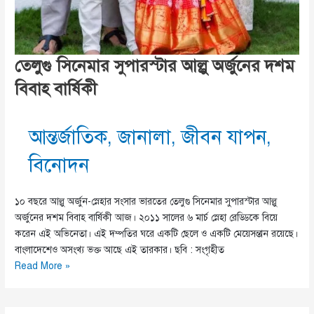
তেলুগু সিনেমার সুপারস্টার আল্লু অর্জুনের দশম
বিবাহ বার্ষিকী
আন্তর্জাতিক
,
জানালা
,
জীবন যাপন
,
বিনোদন
১০ বছরে আল্লু অর্জুন-স্নেহার সংসার ভারতের তেলুগু সিনেমার সুপারস্টার আল্লু
অর্জুনের দশম বিবাহ বার্ষিকী আজ। ২০১১ সালের ৬ মার্চ স্নেহা রেড্ডিকে বিয়ে
করেন এই অভিনেতা। এই দম্পতির ঘরে একটি ছেলে ও একটি মেয়েসন্তান রয়েছে।
বাংলাদেশেও অসংখ্য ভক্ত আছে এই তারকার। ছবি : সংগৃহীত
তেলুগু
Read More »
সিনেমার
সুপারস্টার
আল্লু