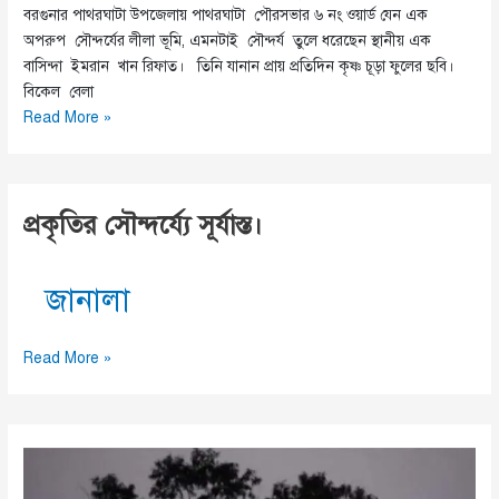
বরগুনার পাথরঘাটা উপজেলায় পাথরঘাটা পৌরসভার ৬ নং ওয়ার্ড যেন এক
অপরুপ সৌন্দর্যের লীলা ভূমি, এমনটাই সৌন্দর্য তুলে ধরেছেন স্থানীয় এক
বাসিন্দা ইমরান খান রিফাত। তিনি যানান প্রায় প্রতিদিন কৃষ্ণ চূড়া ফুলের ছবি।
বিকেল বেলা
পাথরঘাটা
Read More »
পৌরসভার
৬
নং
প্রকৃতির সৌন্দর্য্যে সূর্যাস্ত।
ওয়ার্ডের
কাউন্সিলরের
উদ্যেগে
জানালা
রঙিন
সাজে
সজ্জিত
প্রকৃতির
Read More »
কৃষ্ণচূড়ার
সৌন্দর্য্যে
অপরুপ
সূর্যাস্ত।
সৌন্দর্য