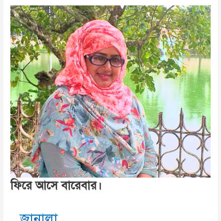
অর্জুনের
দশম
বিবাহ
বার্ষিকী
ফিরে আসে বারেবার।
জানালা