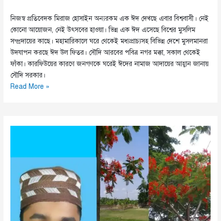
নিজস্ব প্রতিবেদক মিরাজ হোসাইন অন্যরকম এক ঈদ দেখছে এবার বিশ্ববাসী। নেই
কোনো আয়োজন, নেই উৎসবের হাওয়া। ভিন্ন এক ঈদ এসেছে বিশ্বের মুসলিম
সম্প্রদায়ের কাছে। মহামারিকালে ঘরে থেকেই মধ্যপ্রাচ্যসহ বিভিন্ন দেশে মুসলমানরা
উদযাপন করছে ঈদ উল ফিতর। সৌদি আরবের পবিত্র নগর মক্কা, সকাল থেকেই
ফাঁকা। কারফিউয়ের কারণে জনগণকে ঘরেই ঈদের নামাজ আদায়ের আহ্বান জানায়
সৌদি সরকার।
মৃত্যু
Read More »
আতংক
নিয়েই
এবার
ঈদ
করতে
হচ্ছে
বিশ্ব
বাসীকে