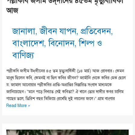
পল্লীকবি জসীম উদ্‌দীনের ৪৫তম মৃত্যুবার্ষিকী
আজ
জানালা
,
জীবন যাপন
,
প্রতিবেদন
,
বাংলাদেশ
,
বিনোদন
,
শিল্প ও
বাণিজ্য
পল্লীকবি জসীম উদ্‌দীনের ৪৫ তম মৃত্যুবার্ষিকী (১৪ মার্চ) আজ রোববার। কেমন
মানুষ ছিলেন কবি, কেমনই বা ছিল কবির জীবন? জার্মানি থেকে কবির মেঝ ছেলে
ড. জামাল আনোয়ার পল্লীকবির প্রাপ্তি-অপ্রাপ্তির বিস্তারিত সংবাদ মাধ্যমকে
জানিয়েছেন। ”মনে পড়ে বিখ্যাত সেই কবিতা? ঐ খানে তোর দাদীর কবর ডালিম
গাছের তলে, তিরিশ বছর ভিজিয়ে রেখেছি দুই নয়নের জলে।‌” গ্রাম বাংলার
পল্লীকবি
Read More »
জসীম
উদ্‌দীনের
৪৫তম
মৃত্যুবার্ষিকী