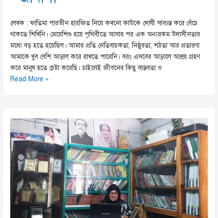
লেখক : ফাতিমা পারভীন হারজিত নিয়ে কখনো কাউকে দোষী সাব্যস্ত করে বেঁচে
থাকতে শিখিনি। মেয়েশিশু হয়ে পৃথিবীতে আসার পর এক অন্যরকম উদাসীনতার
মধ্যে বড় হতে হয়েছিল। আমার প্রতি নেতিবাচকতা, নিষ্ঠুরতা, শঠতা আর প্রতারণা
আমাকে খুব বেশি আড়াল করে রাখতে পারেনি। বরং এসবের আড়ালে আশ্রয় গ্রহণ
করে মানুষ হতে চেষ্টা করেছি। চাইলেই জীবনের কিছু বাস্তবতা ও
ফিরে
Read More »
আসে
বারেবার।