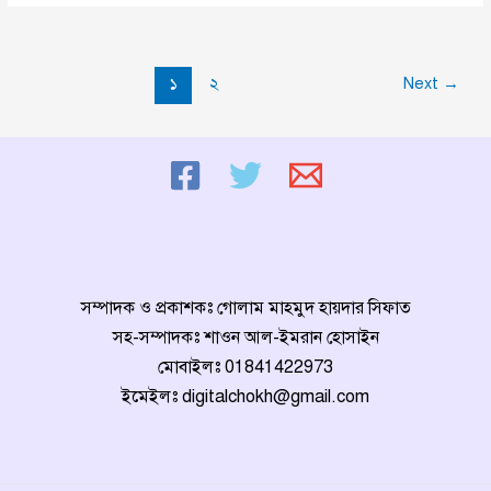
দেখে
নিন
বছরের
১
২
Next
→
শেষ
সুপারমুন
সম্পাদক ও প্রকাশকঃ গোলাম মাহমুদ হায়দার সিফাত
সহ-সম্পাদকঃ শাওন আল-ইমরান হোসাইন
মোবাইলঃ
01841422973
ইমেইলঃ
digitalchokh@gmail.com