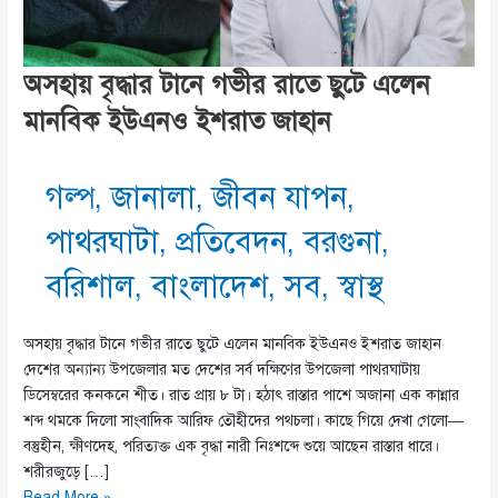
অসহায় বৃদ্ধার টানে গভীর রাতে ছুটে এলেন
মানবিক ইউএনও ইশরাত জাহান
গল্প
,
জানালা
,
জীবন যাপন
,
পাথরঘাটা
,
প্রতিবেদন
,
বরগুনা
,
বরিশাল
,
বাংলাদেশ
,
সব
,
স্বাস্থ
অসহায় বৃদ্ধার টানে গভীর রাতে ছুটে এলেন মানবিক ইউএনও ইশরাত জাহান
দেশের অন্যান্য উপজেলার মত দেশের সর্ব দক্ষিণের উপজেলা পাথরঘাটায়
ডিসেম্বরের কনকনে শীত। রাত প্রায় ৮ টা। হঠাৎ রাস্তার পাশে অজানা এক কান্নার
শব্দ থমকে দিলো সাংবাদিক আরিফ তৌহীদের পথচলা। কাছে গিয়ে দেখা গেলো—
বস্তুহীন, ক্ষীণদেহ, পরিত্যক্ত এক বৃদ্ধা নারী নিঃশব্দে শুয়ে আছেন রাস্তার ধারে।
শরীরজুড়ে […]
অসহায়
Read More »