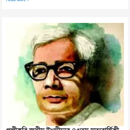
বৃদ্ধার
টানে
গভীর
রাতে
ছুটে
এলেন
মানবিক
ইউএনও
ইশরাত
জাহান