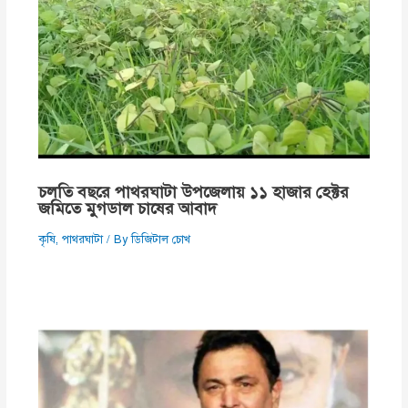
চলতি বছরে পাথরঘাটা উপজেলায় ১১ হাজার হেক্টর
জমিতে মুগডাল চাষের আবাদ
কৃষি
,
পাথরঘাটা
/ By
ডিজিটাল চোখ