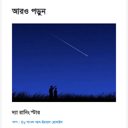
আরও পড়ুন
দ্যা রানিং স্টার
গল্প
/ By
শাওন আল-ইমরান হোসাইন