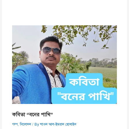
কবিতা “বনের পাখি”
গল্প
,
বিনোদন
/ By
শাওন আল-ইমরান হোসাইন