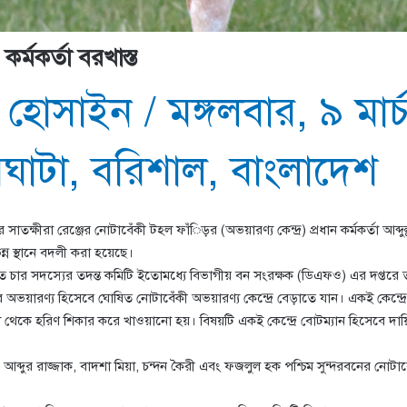
র্মকর্তা বরখাস্ত
 হোসাইন
/
মঙ্গলবার, ৯ মা
ঘাটা
,
বরিশাল
,
বাংলাদেশ
তক্ষীরা রেঞ্জের নোটাবেঁকী টহল ফাঁিড়র (অভয়ারণ্য কেন্দ্র) প্রধান কর্মকর্তা আব
ন্ন স্থানে বদলী করা হয়েছে।
ত চার সদস্যের তদন্ত কমিটি ইতোমধ্যে বিভাগীয় বন সংরক্ষক (ডিএফও) এর দপ্তরে ত
অভয়ারণ্য হিসেবে ঘোষিত নোটাবেঁকী অভয়ারণ্য কেন্দ্রে বেড়াতে যান। একই কেন্দ্রে
থেকে হরিণ শিকার করে খাওয়ানো হয়। বিষয়টি একই কেন্দ্রে বোটম্যান হিসেবে দ
য়া, আব্দুর রাজ্জাক, বাদশা মিয়া, চন্দন কৈরী এবং ফজলুল হক পশ্চিম সুন্দরবনের নোট