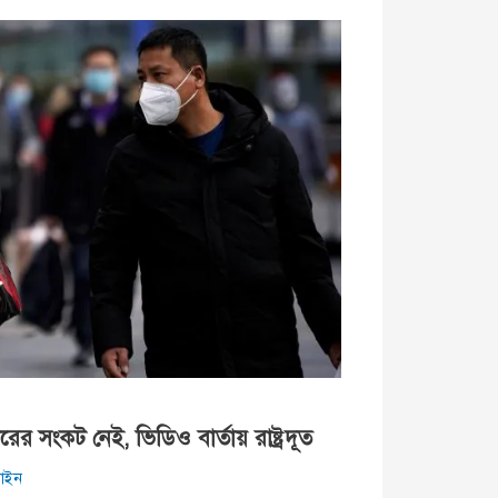
র সংকট নেই, ভিডিও বার্তায় রাষ্ট্রদূত
াইন