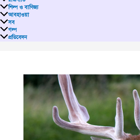
শিল্প ও বাণিজ্য
আবহাওয়া
সব
গল্প
প্রতিবেদন