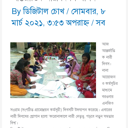
By
ডিজিটাল চোখ
/
সোমবার, ৮
মার্চ ২০২১, ৩:৫৩ অপরাহ্ণ
/
সব
আজ
আন্তর্জাতি
ক নারী
দিবস।
নানা
আয়োজন
ও কর্মসূচির
মাধ্যমে
বরগুনার
এনজিও
সংগ্রাম (সংগঠিত গ্রামোন্নয়ন কর্মসূচী) দিবসটি উদযাপন করেছে। এবারের
নারী দিবসের শ্লোগান হলো ‘করোনাকালে নারী নেতৃত্ব, গড়বে নতুন সমতার
বিশ্ব’।