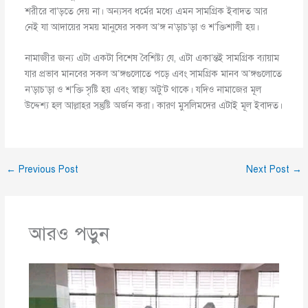
শরীরে বা’ড়তে দেয় না। অন্যসব ধর্মের মধ্যে এমন সামগ্রিক ইবাদত আর
নেই যা আদায়ের সময় মানুষের সকল অ’ঙ্গ ন’ড়াচ’ড়া ও শ’ক্তিশালী হয়।
নামাজীর জন্য এটা একটা বিশেষ বৈশিষ্ট্য যে, এটা একা’ন্তই সামগ্রিক ব্যায়াম
যার প্রভাব মানবের সকল অ’ঙ্গগুলোতে পড়ে এবং সামগ্রিক মানব অ’ঙ্গগুলোতে
ন’ড়াচ’ড়া ও শ’ক্তি সৃষ্টি হয় এবং স্বাস্থ্য অটু’ট থাকে। যদিও নামাজের মূল
উদ্দেশ্য হল আল্লাহর সন্তুষ্টি অর্জন করা। কারণ মুসলিমদের এটাই মূল ইবাদত।
←
Previous Post
Next Post
→
আরও পড়ুন