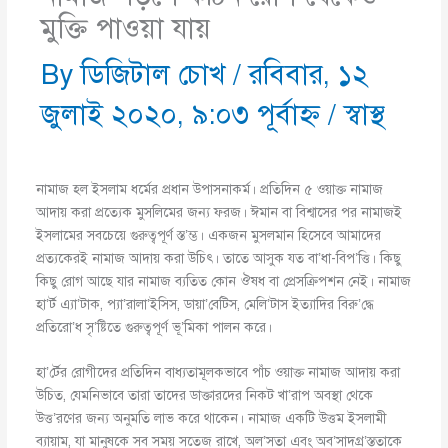
মুক্তি পাওয়া যায়
By
ডিজিটাল চোখ
/
রবিবার, ১২
জুলাই ২০২০, ৯:০৩ পূর্বাহ্ণ
/
স্বাস্থ
নামাজ হল ইসলাম ধর্মের প্রধান উপাসনাকর্ম। প্রতিদিন ৫ ওয়াক্ত নামাজ
আদায় করা প্রত্যেক মুসলিমের জন্য ফরজ। ঈমান বা বিশ্বাসের পর নামাজই
ইসলামের সবচেয়ে গুরুত্বপূর্ণ স্ত’ম্ভ। একজন মুসলমান হিসেবে আমাদের
প্রত্যকেরই নামাজ আদায় করা উচিৎ। তাতে আসুক যত বা’ধা-বিপ’ত্তি। কিছু
কিছু রোগ আছে যার নামাজ ব্যতিত কোন ঔষধ বা প্রেসক্রিপশন নেই। নামাজ
হা’র্ট এ্যা’টাক, প্যা’রালা’ইসিস, ডায়া’বেটিস, মেলি’টাস ইত্যাদির বিরু’দ্ধে
প্রতিরো’ধ সৃ’ষ্টিতে গুরুত্বপূর্ণ ভূ’মিকা পালন করে।
হা’র্টের রোগীদের প্রতিদিন বাধ্যতামূলকভাবে পাঁচ ওয়াক্ত নামাজ আদায় করা
উচিত, যেমনিভাবে তারা তাদের ডাক্তারদের নিকট খা’রাপ অবস্থা থেকে
উত্ত’রণের জন্য অনুমতি লাভ করে থাকেন। নামাজ একটি উত্তম ইসলামী
ব্যায়াম, যা মানুষকে সব সময় সতেজ রাখে, অল’সতা এবং অব’সাদগ্র’স্ততাকে