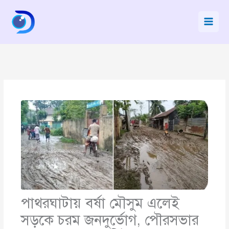
Skip
to
content
পাথরঘাটায় বর্ষা মৌসুম এলেই
সড়কে চরম জনদুর্ভোগ, পৌরসভার