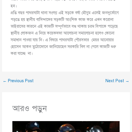
হন।
প্রতি বছর পাথরঘাটা থানা সংলগ্ন এই সড়কে বর্ষা মৌসুম এলেই জনদুর্ভোগে
পড়তে হয় স্থানীয় বাসিন্দাদের সড়কটি আংশিক কাজ করে এখন করোনা
ভাইরাসের কারনে এই কাজটি সম্পূর্ণভাবে বন্ধ থাকায় চরম বিপাকে পড়েছে
স্থানীয় লোকজন এ নিয়ে কয়েকদফা আলোচনা সমালোচনা হলেও কোনো
সমাধান পাওয়া যায় নি। এ বিষয়ে পাথরঘাটা পৌরসভার মেয়র আনোয়ার
হোসেন আকন মুঠোফোনে জানিয়েছেন সরকারি বিল না পেলে কাজটি শুরু
করা যাচ্ছে না।
←
Previous Post
Next Post
→
আরও পড়ুন