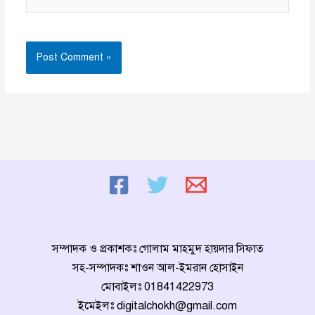
সম্পাদক ও প্রকাশকঃ গোলাম মাহমুদ হায়দার সিফাত
সহ-সম্পাদকঃ শাওন আল-ইমরান হোসাইন
মোবাইলঃ
01841422973
ইমেইলঃ
digitalchokh@gmail.com