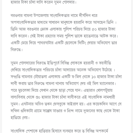
হাজার টাকা চাঁদা দাবি করেন সুমন গোলদার।
বরগুনার বামনা উপজেলায় সাংবাদিকতার নামে দীর্ঘদিন ধরে
অপসাংবাদিকতার মাধ্যমে সাধারন মানুষকে হয়রানি করে আসছেন তিনি ।
তিনি আজ বরগুনার ক্রোক এলাকায় পুলিশ পরিচয় দিয়ে ৫০ হাজার টাকা
দাবি করেন। সেই টাকা গ্রহণের সময় পুলিশ তাকে হাতেনাতে আটক করে।
একটি মেয়ে দিয়ে পাথরঘাটার একটি ছেলেকে ফিটিং দেয়ার অভিযোগ তার
বিরুদ্ধে।
সুমন গোলদারের বিরুদ্ধে ইতিপূর্বে বিভিন্ন লোককে হয়রানী ও ভয়ভীতি
দেখিয়ে সাংবাদিকতার পরিচয়ে চাঁদা আদায়ের অনেক অভিযোগ উঠেছে ।
সম্প্রতি বামনার ডৌয়াতলা এলাকায় একটি স্ব-মিল থেকে ১০ হাজার টাকা চাঁদা
দাবী করায় তার বিরুদ্ধে বামনা থানায় অভিযোগ দেয় ওই মিল ম্যানেজার।
পরে মুচলেকা দিয়ে সেখান থেকে ছাড়া পেয়ে যান। এছারাও খোলপটুয়ায়
বাল্যবিবাহ থেকে ৩০ হাজার টাকা চাঁদা দাবীকরে এই সাংবাদিক নামধারী
সুমন। এঘটনার অডিও তখন ফেসবুকে ভাইরাল হয়। এর কয়েকদিন আগে সে
দক্ষিন গুদিকাটা গ্রামে সন্তোষ ডাক্তার ও প্রিন্স নামে দুজনের কাছ থেকে টাকা
হাতিয়ে নেয়।
সাংবাদিক পেশাকে হাতিয়ার হিসাবে ব্যবহার করে ত বিভিন্ন অপকর্মে