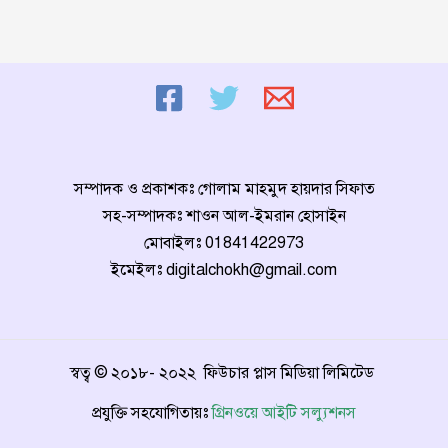
সম্পাদক ও প্রকাশকঃ গোলাম মাহমুদ হায়দার সিফাত
সহ-সম্পাদকঃ শাওন আল-ইমরান হোসাইন
মোবাইলঃ
01841422973
ইমেইলঃ
digitalchokh@gmail.com
স্বত্ব © ২০১৮- ২০২২ ফিউচার প্লাস মিডিয়া লিমিটেড
প্রযুক্তি সহযোগিতায়ঃ
গ্রিনওয়ে আইটি সল্যুশনস