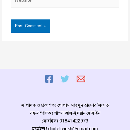
সম্পাদক ও প্রকাশকঃ গোলাম মাহমুদ হায়দার সিফাত
সহ-সম্পাদকঃ শাওন আল-ইমরান হোসাইন
মোবাইলঃ
01841422973
ইমেইলঃ
digitalchokh@gmail.com