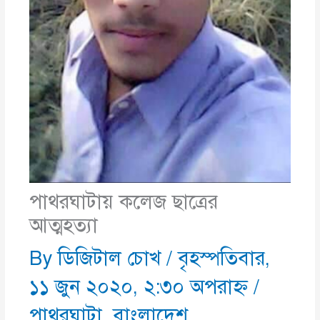
পাথরঘাটায় কলেজ ছাত্রের
আত্মহত্যা
By
ডিজিটাল চোখ
/
বৃহস্পতিবার,
১১ জুন ২০২০, ২:৩০ অপরাহ্ণ
/
পাথরঘাটা
,
বাংলাদেশ