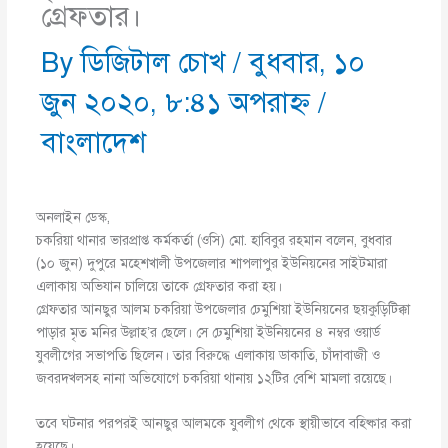
গ্রেফতার।
By
ডিজিটাল চোখ
/
বুধবার, ১০
জুন ২০২০, ৮:৪১ অপরাহ্ণ
/
বাংলাদেশ
অনলাইন ডেস্ক,
চকরিয়া থানার ভারপ্রাপ্ত কর্মকর্তা (ওসি) মো. হাবিবুর রহমান বলেন, বুধবার
(১০ জুন) দুপুরে মহেশখালী উপজেলার শাপলাপুর ইউনিয়নের সাইটমারা
এলাকায় অভিযান চালিয়ে তাকে গ্রেফতার করা হয়।
গ্রেফতার আনছুর আলম চকরিয়া উপজেলার ঢেমুশিয়া ইউনিয়নের ছয়কুড়িটিক্কা
পাড়ার মৃত মনির উল্লাহ’র ছেলে। সে ঢেমুশিয়া ইউনিয়নের ৪ নম্বর ওয়ার্ড
যুবলীগের সভাপতি ছিলেন। তার বিরুদ্ধে এলাকায় ডাকাতি, চাঁদাবাজী ও
জবরদখলসহ নানা অভিযোগে চকরিয়া থানায় ১২টির বেশি মামলা রয়েছে।
তবে ঘটনার পরপরই আনছুর আলমকে যুবলীগ থেকে স্থায়ীভাবে বহিষ্কার করা
হয়েছে।