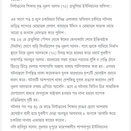
নির্যাতনের শিকার বৃদ্ধ নুরুল আলম (৭২) ঢেমুশিয়া ইউনিয়নের বাসিন্দা।
এর আগে গত ৩ জুন চকরিয়ার বিভিন্ন এলাকায় অভিযান চালিয়ে ঘটনায়
জড়িত সন্দেহে মোহাম্মদ বেলাল, কায়ছার উদ্দিন ও মোহাম্মদ ফারুক নামে
আরো ৩ জনকে গ্রেফতার করে পুলিশ।
গত ২৪ মে ঢেমুশিয়া স্টেশন থেকে ঈদের কেনাকাটা শেষে ইজিবাইক
(টমটম) যোগে বাড়ি ফিরছিলেন বৃদ্ধ নুরুল আলম। পথে তাকে থামিয়ে নির্জন
স্থানে নিয়ে নুরুল আলমকে (৭২) বিবস্ত্র করে মারধর করে ওয়ার্ড যুবলীগ
সভাপতি আনছুর আলম। মারধরের সময় বৃদ্ধের পরনের লুঙ্গি ও গেঞ্জি টেনে
হিঁচড়ে ছিঁড়ে ফেলার পাশাপাশি অশ্রাব্য ভাষায় গালিগালাজ করা হয়। এসময়
ঘটনাস্থলে উপস্থিত থাকা কয়েকজন যুবক মারধরের দৃশ্যটি মোবাইল ফোনে
ধারণ করে। ঘটনাটি আশপাশে থাকা বেশকিছু যুবক প্রত্যক্ষ করলেও কেউ
নুরুল আলমকে রক্ষায় এগিয়ে আসেনি। তবে এ ঘটনার ভিডিও চিত্র সামাজিক
যোগাযোগ মাধ্যম ফেসবুকে ভাইরাল হওয়ার পর নানা মহলে ব্যাপক
প্রতিক্রিয়ার সৃষ্টি হয়।
ঘটনার পর গত ৩১ মে রাতে নির্যাতনের শিকার বৃদ্ধের ছেলে আশরাফ
হোসাইন বাদী হয়ে যুবলীগ নেতা আনছুর আলমসহ ৮ জনকে আসামি করে
চকরিয়া থানায় এজাহার দায়ের করেন।
ওসি হাবিবুর বলেন, বুধবার দুপুরে মহেশখালীর শাপলাপুর ইউনিয়নের