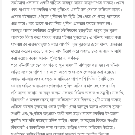
সাইটমারা এলাকায় একটি বাড়িতে আনছুর আলম আত্মগোপনে রয়েছে। এমন
খবর পাওয়ার পর চকরিয়া থানা পুলিশের একটি দল সেখানে অভিযান চালায়।
এসময় ঘটনাস্থলে পৌঁছলে পুলিশের উপস্থিতি টের পেয়ে সে দৌড়ে পালানোর
চেষ্টা করে। পরে তাকে ধাওয়া দিয়ে পুলিশ গ্রেফতার করতে সক্ষম হয়।
আনছুর আলম চকরিয়ার ঢেমুশিয়া ইউনিয়নের ছয়কুটিক্কা পাড়ার বৃদ্ধ নুরুল
আলমকে বিবস্ত্র করে মারধর করার ঘটনার মূলহোতা। এ ঘটনায় দায়ের করা
মামলায় সে এহাজারভূক্ত ২ নম্বর আসামি। বৃদ্ধ নুরুলের ছেলে থানায় এজাহার
দায়ের করেন। এতে ৮ জনের নাম উল্লেখ করে অজ্ঞাত ৪/৫ জনকে আসামি
করা হয়েছে বলেও জানান পুলিশের এ কর্মকর্তা।
পরে ঘটনাটি তদন্তের পর গত ৩ জুন মামলাটি নথিভুক্ত করা হয়। এ ঘটনায়
জড়িত সন্দেহে পুলিশ এর আগে আরো ৩ জনকে গ্রেফতার করা হয়েছে।
এছাড়া মামলার এজাহারভুক্ত আসামিদের পাশাপাশি ভিডিও চিত্রটি দেখে
ঘটনায় জড়িত অন্যদেরও গ্রেফতারে পুলিশ অভিযান চালাচ্ছে বলেন ওসি।
ওসি আরো জানান, আনছুর আলম একজন চিহ্নিত ডাকাত ও সন্ত্রাসী। ডাকাতি,
চাঁদাবাজী ও জবরদখলসহ নানা অভিযোগে তার বিরুদ্ধে ১২টি মামলা রয়েছে।
এদিকে ঘটনার মূলহোতা ওয়ার্ড যুবলীগ নেতা আনছুর আলম একজন সুযোগ
সন্ধানী এবং সংগঠনে অনুপ্রবেশকারী বলে উল্লেখ করেন চকরিয়া উপজেলা
যুবলীগ সভাপতি কাউছার উদ্দিন কছির। বলেন, আনছুরের বিরুদ্ধে সম্প্রতি
চাঁদাবাজী ও ডাকাতিসহ নানা অপরাধে জড়িত থাকার অভিযোগ উঠেছে।
সংগঠনের দায়িত্বশীলরা তার অপকর্ম সম্পর্কে আগে অবহিত ছিল না।