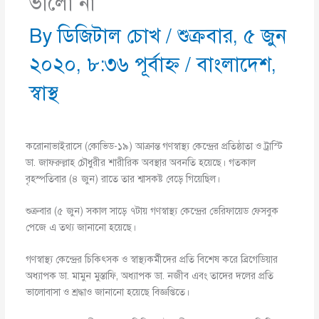
ভালো না
By
ডিজিটাল চোখ
/
শুক্রবার, ৫ জুন
২০২০, ৮:৩৬ পূর্বাহ্ণ
/
বাংলাদেশ
,
স্বাস্থ
করোনাভাইরাসে (কোভিড-১৯) আক্রান্ত গণস্বাস্থ্য কেন্দ্রের প্রতিষ্ঠাতা ও ট্রাস্টি
ডা. জাফরুল্লাহ চৌধুরীর শারীরিক অবস্থার অবনতি হয়েছে। গতকাল
বৃহস্পতিবার (৪ জুন) রাতে তার শ্বাসকষ্ট বেড়ে গিয়েছিল।
শুক্রবার (৫ জুন) সকাল সাড়ে ৭টায় গণস্বাস্থ্য কেন্দ্রের ভেরিফায়েড ফেসবুক
পেজে এ তথ্য জানানো হয়েছে।
গণস্বাস্থ্য কে‌ন্দ্রের চি‌কিৎসক ও স্বাস্থ্যকর্মী‌দের প্র‌তি বি‌শেষ ক‌রে ব্রিগেডিয়ার
অধ্যাপক ডা. মামুন মুস্তাফি, অধ্যাপক ডা. নজীব এবং তা‌দের দলের প্র‌তি
ভা‌লোবাসা ও শ্রদ্ধাও জানানো হয়েছে বিজ্ঞপ্তিতে।