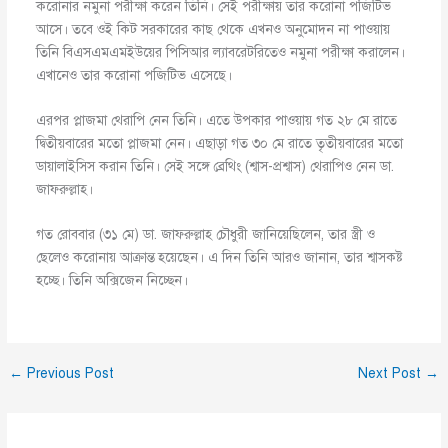
করোনার নমুনা পরীক্ষা করেন তিনি। সেই পরীক্ষায় তার করোনা পজিটিভ
আসে। তবে ওই কিট সরকারের কাছ থেকে এখনও অনুমোদন না পাওয়ায়
তিনি বিএসএমএমইউয়ের পিসিআর ল্যাবরেটরিতেও নমুনা পরীক্ষা করালেন।
এখানেও তার করোনা পজিটিভ এসেছে।
এরপর প্লাজমা থেরাপি নেন তিনি। এতে উপকার পাওয়ায় গত ২৮ মে রাতে
দ্বিতীয়বারের মতো প্লাজমা নেন। এছাড়া গত ৩০ মে রাতে তৃতীয়বারের মতো
ডায়ালাইসিস করান তিনি। সেই সঙ্গে ব্রেথিং (শ্বাস-প্রশ্বাস) থেরাপিও নেন ডা.
জাফরুল্লাহ।
গত রোববার (৩১ মে) ডা. জাফরুল্লাহ চৌধুরী জানিয়েছিলেন, তার স্ত্রী ও
ছেলেও করোনায় আক্রান্ত হয়েছেন। এ দিন তিনি আরও জানান, তার শ্বাসকষ্ট
হচ্ছে। তিনি অক্সিজেন নিচ্ছেন।
←
Previous Post
Next Post
→