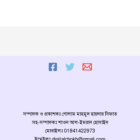
সম্পাদক ও প্রকাশকঃ গোলাম মাহমুদ হায়দার সিফাত
সহ-সম্পাদকঃ শাওন আল-ইমরান হোসাইন
মোবাইলঃ
01841422973
ইমেইলঃ
digitalchokh@gmail.com