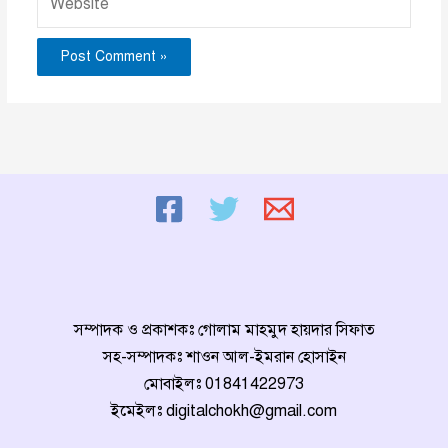
সম্পাদক ও প্রকাশকঃ গোলাম মাহমুদ হায়দার সিফাত
সহ-সম্পাদকঃ শাওন আল-ইমরান হোসাইন
মোবাইলঃ
01841422973
ইমেইলঃ
digitalchokh@gmail.com