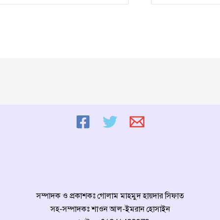
সম্পাদক ও প্রকাশকঃ গোলাম মাহমুদ হায়দার সিফাত
সহ-সম্পাদকঃ শাওন আল-ইমরান হোসাইন