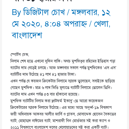
By
ডিজিটাল চোখ
/
মঙ্গলবার, ১২
মে ২০২০, ৪:০৪ অপরাহ্ণ
/
খেলা
,
বাংলাদেশ
স্পোর্টস ডেস্ক,
নিলাম শেষ হতে এখনো দুদিন বাকি। অথচ মুশফিকুর রহিমের ইতিহাস গড়া
ব্যাটের দাম বেড়েই চলছে। আজ মঙ্গলবার সকাল পর্যন্ত মুশফিকের ‘এস এস’
ব্যাটটির দাম উঠেছে ৪১ লাখ ৪১ হাজার টাকা।
এখন পর্যন্ত যে কয়জন ক্রিকেটার নিলামে স্মারক তুলেছেন, সবাইকে ছাড়িয়ে
গেছেন মুশফিক। মাত্র ৬ লাখ ভিত্তি মূল্যতে ব্যাটটি নিলামে তোলেন তিনি।
ব্যাটের দাম এখন পর্যন্ত ৫৩ বার হাঁকানো হয়েছে।
মুশফিক ব্যাটটির নিলাম করা ফ্লাটফর্ম ‘ইকাবু’-তে আরো কয়েকজন
ক্রিকেটারের স্মারক নিলামে উঠেছে। এর মধ্যে আছে অনূর্ধ্ব-১৯ বিশ্বকাপ
জয়ী অধিনায়ক আকবর আলীর জার্সি ও গ্লাভস, মোসাদ্দেক হোসেন সৈকতের
ব্যাট, মোহাম্মদ নাঈমের ব্যাট, মাশরাফী বিন মোর্ত্তজার সই করা ক্যাপ ও
২০১১ বিশ্বকাপে বাংলাদেশ দলের খেলোয়াড়দের সই করা একটি ব্যাট।