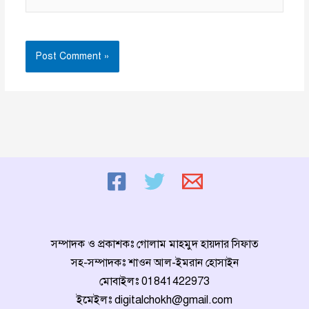
সম্পাদক ও প্রকাশকঃ গোলাম মাহমুদ হায়দার সিফাত
সহ-সম্পাদকঃ শাওন আল-ইমরান হোসাইন
মোবাইলঃ
01841422973
ইমেইলঃ
digitalchokh@gmail.com