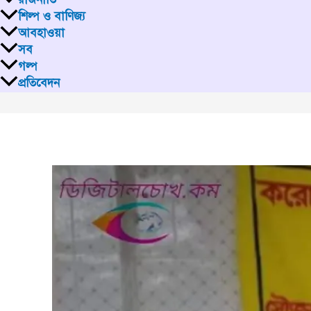
শিল্প ও বাণিজ্য
আবহাওয়া
সব
গল্প
প্রতিবেদন