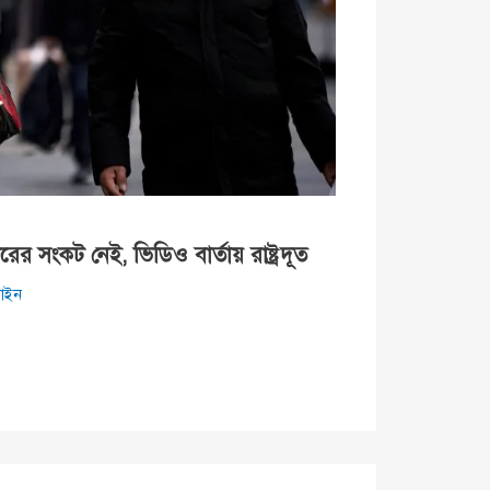
র সংকট নেই, ভিডিও বার্তায় রাষ্ট্রদূত
াইন