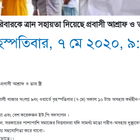
রকে ত্রান সহায়তা দিয়েছে প্রবাসী আশ্রাফ ও তার 
ৃহস্পতিবার, ৭ মে ২০২০, ৯
াসী আশ্রাফ ও তার স্ত্রী
জার সংলগ্ন ৯নং ওয়ার্ডে বৃহস্পতিবার (৭ মে) সকাল ১০ টায় অসহায় কর্মহীন-দুস্থ্
মিয়া এবং বেশ কয়েকজন ইউ,পি সদস্যগন ।
ন, সরকারের পাশাপাশি সমাজের বিত্তবানরা যদি সামর্থ্য মতো গরীব-অসহায় দুস্থ্
য্য সহযোগিতা করে যাবো।
ঁড়াতে।।