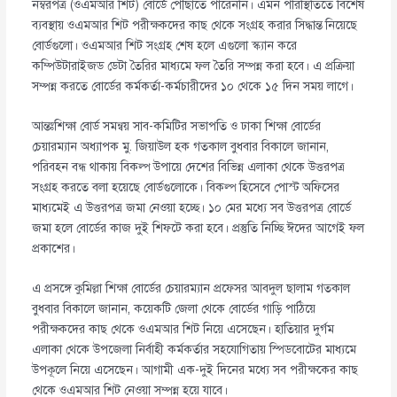
নম্বরপত্র (ওএমআর শিট) বোর্ডে পৌঁছাতে পারেননি। এমন পরিস্থিতিতে বিশেষ
ব্যবস্থায় ওএমআর শিট পরীক্ষকদের কাছ থেকে সংগ্রহ করার সিদ্ধান্ত নিয়েছে
বোর্ডগুলো। ওএমআর শিট সংগ্রহ শেষ হলে এগুলো স্ক্যান করে
কম্পিউটারাইজড ডেটা তৈরির মাধ্যমে ফল তৈরি সম্পন্ন করা হবে। এ প্রক্রিয়া
সম্পন্ন করতে বোর্ডের কর্মকর্তা-কর্মচারীদের ১০ থেকে ১৫ দিন সময় লাগে।
আন্তঃশিক্ষা বোর্ড সমন্বয় সাব-কমিটির সভাপতি ও ঢাকা শিক্ষা বোর্ডের
চেয়ারম্যান অধ্যাপক মু. জিয়াউল হক গতকাল বুধবার বিকালে জানান,
পরিবহন বন্ধ থাকায় বিকল্প উপায়ে দেশের বিভিন্ন এলাকা থেকে উত্তরপত্র
সংগ্রহ করতে বলা হয়েছে বোর্ডগুলোকে। বিকল্প হিসেবে পোস্ট অফিসের
মাধ্যমেই এ উত্তরপত্র জমা নেওয়া হচ্ছে। ১০ মের মধ্যে সব উত্তরপত্র বোর্ডে
জমা হলে বোর্ডের কাজ দুই শিফটে করা হবে। প্রস্তুতি নিচ্ছি ঈদের আগেই ফল
প্রকাশের।
এ প্রসঙ্গে কুমিল্লা শিক্ষা বোর্ডের চেয়ারম্যান প্রফেসর আবদুল ছালাম গতকাল
বুধবার বিকালে জানান, কয়েকটি জেলা থেকে বোর্ডের গাড়ি পাঠিয়ে
পরীক্ষকদের কাছ থেকে ওএমআর শিট নিয়ে এসেছেন। হাতিয়ার দুর্গম
এলাকা থেকে উপজেলা নির্বাহী কর্মকর্তার সহযোগিতায় স্পিডবোটের মাধ্যমে
উপকূলে নিয়ে এসেছেন। আগামী এক-দুই দিনের মধ্যে সব পরীক্ষকের কাছ
থেকে ওএমআর শিট নেওয়া সম্পন্ন হয়ে যাবে।