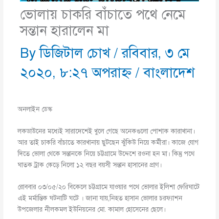
ভোলায় চাকরি বাঁচাতে পথে নেমে
সন্তান হারালেন মা
By
ডিজিটাল চোখ
/
রবিবার, ৩ মে
২০২০, ৮:২৭ অপরাহ্ণ
/
বাংলাদেশ
অনলাইন ডেস্ক
লকডাউনের মধ্যেই সারাদেশেই খুলে গেছে অনেকগুলো পোশাক কারাখানা।
আর তাই চাকরি বাঁচাতে কারখানায় ছুটছেন ঝুঁকিউ নিয়ে কর্মীরা। কাজে যোগ
দিতে ভোলা থে‌কে সন্তানকে নিয়ে চট্টগ্রামে উদ্দেশে রওনা হন মা। কিন্তু প‌থে
ঘাতক ট্রা‌ক কেড়ে নিলো ১২ বছর বয়সী সন্তান হাসানের প্রাণ।
রোববার ০৩/০৫/২০ বি‌কে‌লে চট্টগ্রামে যাওয়ার প‌থে ভোলার ইলিশা ফে‌রিঘা‌টে
এই মর্মান্তিক ঘটনাটি ঘটে ।‌ জানা যায়,নিহত হাসান ভোলার চরফ্যাশন
উপ‌জেলার নীলকমল ইউনিয়‌নের মো. কামাল হো‌সে‌নের ছে‌লে।