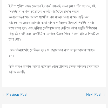
ইলিশা পু‌লিশ তদন্ত কে‌ন্দ্রের ইনচার্জ এসআই রতন কুমার শীল জানান, ওই
শিশু‌টির মা ও খালা চট্টগ্রা‌মের এক‌টি গা‌র্মেন্টসে চাক‌রি ক‌রেন।
ক‌রোনাভাইরা‌সের কারণে গা‌র্মেন্টস বন্ধ থাকায় তারা গ্রা‌মের বা‌ড়ি চ‌লে
আসেন। আজকের রোববার তারা আবার কর্মস্থ‌লের উদ্দেশে শিশু‌টির নানার
সঙ্গে রওনা হন। এবং ইলিশা ফে‌রিঘা‌টে তারা ফে‌রি‌তে ওঠার প্রস্তু‌তি নি‌চ্ছিলেন।
কিন্তু হঠাৎ ওই সময় এক‌টি ট্রাক ফে‌রি‌তে উঠ‌তে গিয়ে নিয়ন্ত্রণ হা‌রি‌য়ে শিশুটিকে
চাপা দেয়।
এতে ঘটনাস্থলেই সে নিহত হয়। ও এছাড়া তার নানা আব্দুল মা‌লেক আহত
হন।
‌তি‌নি আরও জানান, আমরা ঘটনাস্থল থে‌কে ট্রাকসহ চালক ক‌বিরুল ইসলামকে
আটক ক‌রে‌ছি।
←
Previous Post
Next Post
→