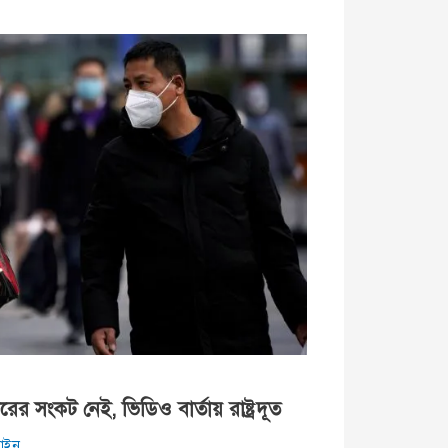
র সংকট নেই, ভিডিও বার্তায় রাষ্ট্রদূত
াইন