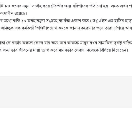
ন্ত মোট ৮৪ জনের নমুনা সংগ্রহ করে টেস্টের জন্য বরিশালেে পাঠানো হয়। এতে এখন প
িকিৎসাধীন রয়েছে।
যে বাকি ১০ জনই নমুনা সংগ্রহে ব্যার্থতা প্রকাশ করে। শুধু এইস এম হাসিব ছ
কাশেে অনিচ্ছুক এক কর্মকর্তা ডিজিটালচোখ.কমকে জানান করোনার ভয়ে তারা এগিয়ে 
তা কে রাস্তায় জঙ্গলে ফেলে যায় ভয়ে আর আতঙ্কে মানুষ যখন সামাজিক দূরত্ব বাড়ি
 জন্য তার জীবনের মায়া ত্যাগ করে মানবতার সেবায় নিজেকে বিলিয়ে দিয়েছেন।