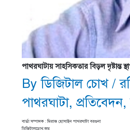
পাথরঘাটায় সাহসিকতার বিড়ল দৃষ্টান্ত
By
ডিজিটাল চোখ
/
রব
পাথরঘাটা
,
প্রতিবেদন
বার্তা সম্পাদক : মিরাজ হোসাইন পাথরঘাটা বরগুনা
ডিজিটালচোখ.কম