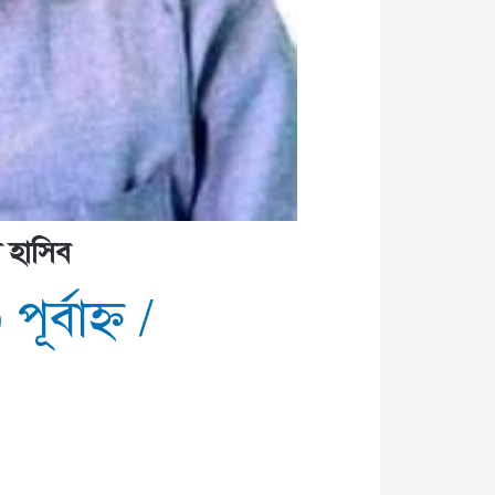
 হাসিব
ূর্বাহ্ণ
/