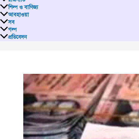
শিল্প ও বাণিজ্য
আবহাওয়া
সব
গল্প
প্রতিবেদন