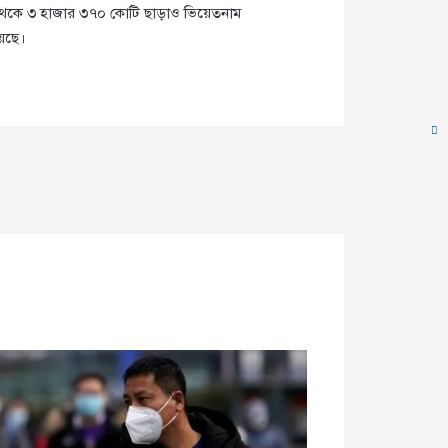
য়া থেকে ৩ হাজার ৩৭০ কোটি ছাড়াও ভিয়েতনাম
েছে।