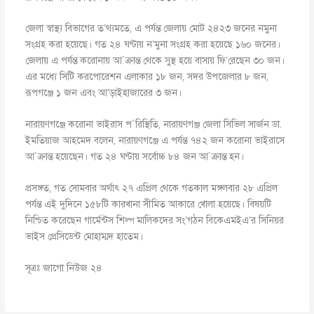
জেলা স্বাস্থ্য বিভাগের ত’থ্যমতে, এ পর্যন্ত জেলায় মোট ২৪২৩ জনের নমুনা
সংগ্রহ করা হয়েছে। গত ২৪ ঘণ্টায় ন’মুনা সংগ্রহ করা হয়েছে ১৬০ জনের।
জেলায় এ পর্যন্ত করোনায় আ`ক্রান্ত থেকে সুস্থ হয়ে বাসায় ফি’রেছেন ৩০ জন।
এর মধ্যে সিটি করপোরেশন এলাকার ১৮ জন, সদর উপজেলার ৮ জন,
রূপগঞ্জে ১ জন এবং আ’ড়াইহাজারের ৩ জন।
নারায়ণগঞ্জে করোনা ভাইরাস প`রিস্থিতি, নারায়ণগঞ্জ জেলা সিভিল সার্জন ডা.
ইমতিয়াজ আহমেদ বলেন, নারায়ণগঞ্জে এ পর্যন্ত ৭৪২ জন করোনা ভাইরাসে
আ`ক্রান্ত হয়েছেন। গত ২৪ ঘণ্টায় সর্বোচ্চ ৮৪ জন আ`ক্রান্ত হন।
প্রসঙ্গত, গত সোমবার অর্থাৎ ২৭ এপ্রিল থেকে গতকাল মঙ্গলবার ২৮ এপ্রিল
পর্যন্ত এই দুদিনে ১৫৮টি কারখানা সীমিত আকারে খোলা হয়েছে। বিষয়টি
নিশ্চিত করেছেন গার্মেন্টস শিল্প মালিকদের সং’গঠন বিকেএমইএ’র সিনিয়র
ভাইস প্রেসিডেন্ট মোহাম্মদ হাতেম।
সূত্রঃ জাগো নিউজ ২৪