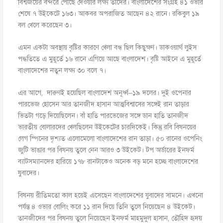
বিশ্বজয়ের বন্দরে পৌঁছে দেওয়ার লক্ষ্য তাদের। বাংলাদেশের সংগ্রহ ৪১ ওভার
শেষে ৭ উইকেটে ১৬৩। আকবর অপরাজিত আছেন ৪২ রানে। রকিবুল ১৯
বল খেলে করেছেন ৩।
এমন একটা অবস্থায় বৃষ্টির কারণে খেলা বন্ধ ছিল কিছুক্ষণ। ডাকওয়ার্থ লুইস
পদ্ধতিতে এ মুহূর্তে ১৬ রানে এগিয়ে আছে বাংলাদেশ। বৃষ্টি আইনে এ মুহূর্তে
বাংলাদেশের নতুন লক্ষ্য ৩০ বলে ৭।
এর আগে, দারুণই হয়েছিল বাংলাদেশ অনূর্ধ্ব–১৯ দলের। দুই ওপেনার
পারভেজ হোসেন আর তানজীদ হাসান আত্মবিশ্বাসের সঙ্গেই রান তাড়ার
ভিতটা গড়ে দিয়েছিলেন। বাঁ হাতি পারভেজের সঙ্গে ডান হাতি তানজীদ
ভারতীয় বোলারদের খেলছিলেন উইকেটের চারদিকেই। কিন্তু রবি বিষনয়ের
লেগ স্পিনের দৃশ্যত এলোমেলো বাংলাদেশের রান তাড়া। ৫০ রানের ওপেনিং
জুটি ভাঙার পর বিষনয় তুলে নেন আরও ৩ উইকেট। টপ অর্ডারের ইনফর্ম
ব্যাটসম্যানদের হারিয়ে ১৭৮ রানটাকেও অনেক বড় মনে হচ্ছে বাংলাদেশের
যুবাদের।
বিষনয় রীতিমতো কাল হয়েই এসেছেন বাংলাদেশের যুবাদের সামনে। এখনো
পর্যন্ত ৪ ওভার বোলিং করে ১১ রান দিয়ে তিনি তুলে নিয়েছেন ৪ উইকেট।
তানজীদের পর বিষনয় তুলে নিয়েছেন ইনফর্ম মাহমুদুল হাসান, তৌহিদ হৃদয়